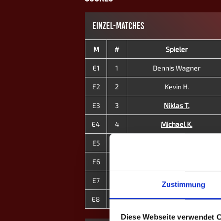
EINZEL-MATCHES
M
#
Spieler
E1
1
Dennis Wagner
E2
2
Kevin H.
E3
3
Niklas T.
E4
4
Michael K.
E5
10
Robin Wagner
E6
11
Jamie Hausmann
E7
12
Vivi Buckel ♀
Zustimmung
E8
13
Lena Marie de Groot ♀
Diese Webseite verwendet 