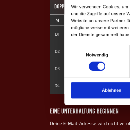
DOPPEL-MATCHES
Wir verwenden Cookies, um I
und die Zugriffe auf unsere 
M
#
Spieler
Website an unsere Partner fü
möglicherweise mit weiteren
1
Dennis Wagner
D1
der Dienste gesammelt habe
3
Niklas T.
Einwilligungsauswahl
2
Kevin H.
D2
6
Jamie Hausmann
Notwendig
4
Michael K.
D3
5
Robin Wagner
7
Vivi Buckel ♀
D4
8
Lena Marie de Groot ♀
Ablehnen
EINE UNTERHALTUNG BEGINNEN
Deine E-Mail-Adresse wird nicht veröf