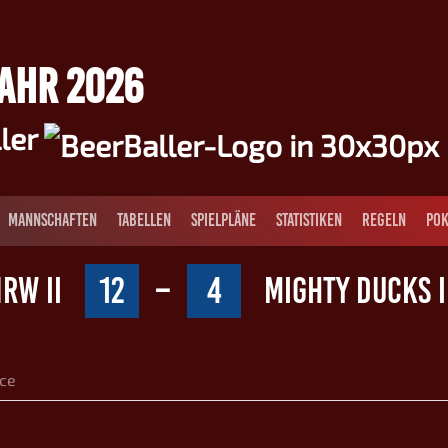
JAHR 2026
ller
MANNSCHAFTEN
TABELLEN
SPIELPLÄNE
STATISTIKEN
REGELN
POK
RW II
12
–
4
MIGHTY DUCKS I
ce