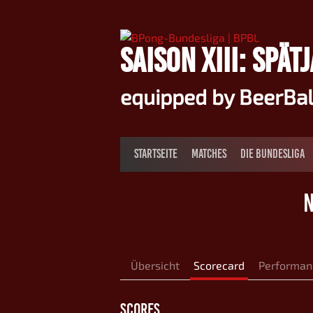
Springe
zum
Inhalt
SAISON XIII: SPÄT
equipped by BeerBa
STARTSEITE
MATCHES
DIE BUNDESLIGA
N
Übersicht
Scorecard
Performan
SCORES