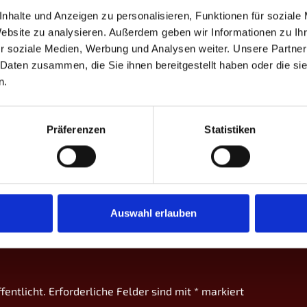
nhalte und Anzeigen zu personalisieren, Funktionen für soziale
Website zu analysieren. Außerdem geben wir Informationen zu I
GP
CD
%
Game-Scores
%
CD
r soziale Medien, Werbung und Analysen weiter. Unsere Partner
 Daten zusammen, die Sie ihnen bereitgestellt haben oder die s
3
+6
–
10:8 | 10:9 | 11:13 | 10:7
–
-6
n.
3
+16
–
10:9 | 10:3 | 10:2
–
-16
Präferenzen
Statistiken
3
+7
–
10:7 | 9:10 | 10:6 | 10:9
–
-7
3
+5
–
8:10 | 10:8 | 10:7 | 10:8
–
-5
Auswahl erlauben
fentlicht.
Erforderliche Felder sind mit
*
markiert