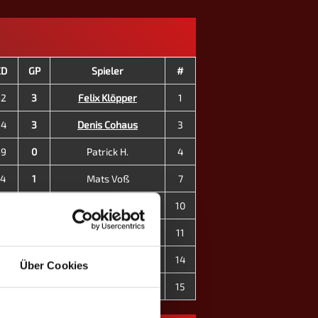
CD
GP
Spieler
#
-2
3
Felix Klöpper
1
+4
3
Denis Cohaus
3
-9
0
Patrick H.
4
-4
1
Mats Voß
7
+5
3
Sven Redemann
10
-6
0
Ron Krüger
11
+4
3
Caroline B. ♀
14
Über Cookies
10
0
Frederike Koch ♀
15