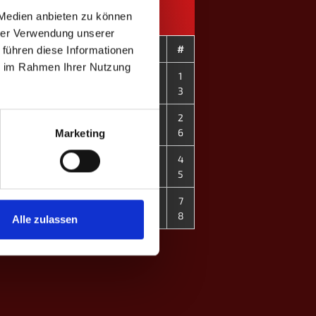
 Medien anbieten zu können
hrer Verwendung unserer
GP
Spieler
#
 führen diese Informationen
ie im Rahmen Ihrer Nutzung
Felix Klöpper
1
1
Patrick H.
3
Denis Cohaus
2
0
Ron Krüger
6
Marketing
Mats Voß
4
1
Sven Redemann
5
Caroline B. ♀
7
1
Frederike Koch ♀
8
Alle zulassen