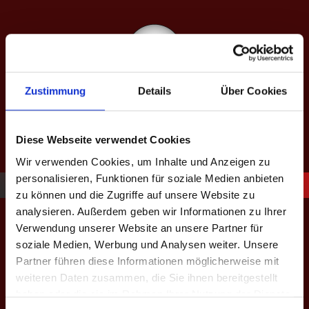
Springe
zum
Inhalt
Zustimmung
Details
Über Cookies
SAISON XIII: SPÄTJAHR 2026
equipped by BeerBaller
Diese Webseite verwendet Cookies
Wir verwenden Cookies, um Inhalte und Anzeigen zu
personalisieren, Funktionen für soziale Medien anbieten
zu können und die Zugriffe auf unsere Website zu
Geschützt: Spielerliste: Admin
analysieren. Außerdem geben wir Informationen zu Ihrer
Verwendung unserer Website an unsere Partner für
soziale Medien, Werbung und Analysen weiter. Unsere
Dieser Inhalt ist passwortgeschützt. Um ihn anschauen zu
Partner führen diese Informationen möglicherweise mit
können, bitte das Passwort eingeben:
weiteren Daten zusammen, die Sie ihnen bereitgestellt
haben oder die sie im Rahmen Ihrer Nutzung der Dienste
Passwort: