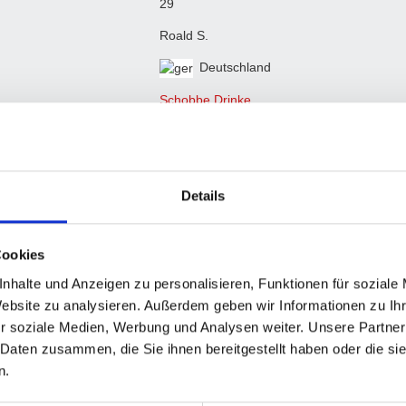
29
Roald S.
Deutschland
Schobbe Drinke
Schobbe II
4. Bundesliga, 5. Bundesliga
V. Herbst 2022, VI. Frühjahr 2023, VII. Her
Details
2024, X. Frühjahr 2025, XI. Herbst 2025, XI
Cookies
nhalte und Anzeigen zu personalisieren, Funktionen für soziale
Website zu analysieren. Außerdem geben wir Informationen zu I
H
S
%
M
M+
M-
MW%
G
G+
G-
GW%
r soziale Medien, Werbung und Analysen weiter. Unsere Partner
 Daten zusammen, die Sie ihnen bereitgestellt haben oder die s
0
0
-
0
0
0
-
0
0
0
-
n.
0
0
-
0
0
0
-
0
0
0
-