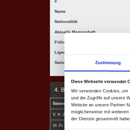
#
Name
Nationalität
Aktuelle Mannschaft
Frühere Mannschaften
Ligen
Saisons
Zustimmung
Diese Webseite verwendet 
4. BUNDESLIGA
Wir verwenden Cookies, um I
und die Zugriffe auf unsere 
Saison
Mannschaft
★
Website an unsere Partner fü
möglicherweise mit weiteren
V. H. 2022
Schobbe
0
der Dienste gesammelt habe
VI. Fr. 2023
Schobbe
0