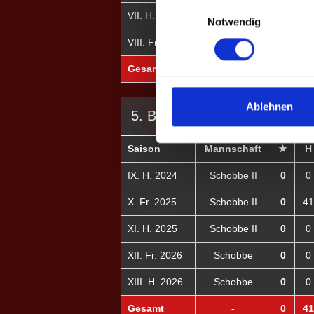
Einwilligungsauswahl
VII. H. 2023
Schobbe
0
Notwendig
VIII. Fr. 2024
Schobbe
0
Gesamt
-
0
Ablehnen
5. BUNDESLIGA
Saison
Mannschaft
★
H
IX. H. 2024
Schobbe II
0
0
X. Fr. 2025
Schobbe II
0
41
XI. H. 2025
Schobbe II
0
0
XII. Fr. 2026
Schobbe
0
0
XIII. H. 2026
Schobbe
0
0
Gesamt
-
0
41