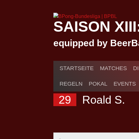
Springe
zum
Inhalt
SAISON XII
equipped by BeerB
STARTSEITE
MATCHES
D
REGELN
POKAL
EVENTS
29
Roald S.