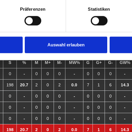
0
0
-
0
0
0
-
0
0
0
-
Präferenzen
Statistiken
0
0
-
0
0
0
-
0
0
0
-
0
0
-
0
0
0
-
0
0
0
-
Auswahl erlauben
S
%
M
M+
M-
MW%
G
G+
G-
GW%
0
-
0
0
0
-
0
0
0
-
198
20.7
2
0
2
0.0
7
1
6
14.3
0
-
0
0
0
-
0
0
0
-
0
-
0
0
0
-
0
0
0
-
0
-
0
0
0
-
0
0
0
-
198
20.7
2
0
2
0.0
7
1
6
14.3