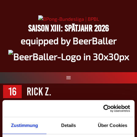
Springe
zum
Inhalt
SAISON XIII: SPÄTJAHR 2026
equipped by BeerBaller
16
Rick Z.
Zustimmung
Details
Über Cookies
#
16