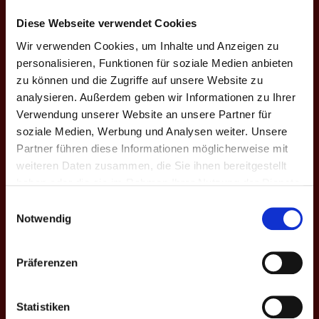
Name
Rick Z.
Diese Webseite verwendet Cookies
Nationalität
Deutschland
Wir verwenden Cookies, um Inhalte und Anzeigen zu
personalisieren, Funktionen für soziale Medien anbieten
Aktuelle Mannschaft
Kiezbeerpong III
zu können und die Zugriffe auf unsere Website zu
Ligen
4. Bundesliga
analysieren. Außerdem geben wir Informationen zu Ihrer
Saisons
X. Frühjahr 2025
Verwendung unserer Website an unsere Partner für
soziale Medien, Werbung und Analysen weiter. Unsere
Partner führen diese Informationen möglicherweise mit
4. BUNDESLIGA
weiteren Daten zusammen, die Sie ihnen bereitgestellt
haben oder die sie im Rahmen Ihrer Nutzung der Dienste
Saison
Mannschaft
★
H
S
%
M
M+
M-
gesammelt haben.
Einwilligungsauswahl
Notwendig
X. Fr. 2025
Kiez III
0
200
612
32.7
8
4
4
Gesamt
-
0
200
612
32.7
8
4
4
Präferenzen
EINSÄTZE: 4
Statistiken