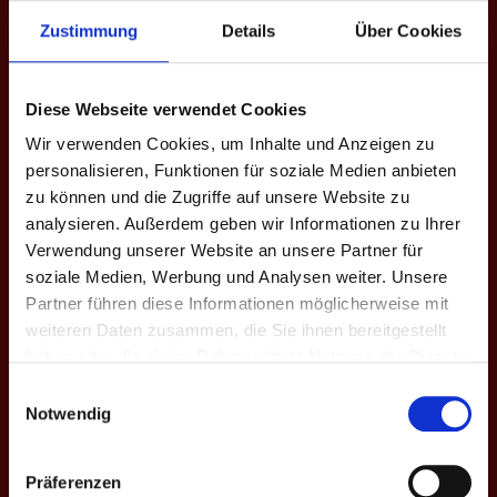
Name
Philipp Mathes
Zustimmung
Details
Über Cookies
Nationalität
Deutschland
Aktuelle Mannschaft
Beerpong-League-Schääd
Diese Webseite verwendet Cookies
Ligen
4. Bundesliga
Wir verwenden Cookies, um Inhalte und Anzeigen zu
personalisieren, Funktionen für soziale Medien anbieten
Saisons
V. Herbst 2022, VI. Frühjahr 2023,
zu können und die Zugriffe auf unsere Website zu
VII. Herbst 2023, VIII. Frühjahr
2024
analysieren. Außerdem geben wir Informationen zu Ihrer
Verwendung unserer Website an unsere Partner für
soziale Medien, Werbung und Analysen weiter. Unsere
4. BUNDESLIGA
Partner führen diese Informationen möglicherweise mit
weiteren Daten zusammen, die Sie ihnen bereitgestellt
Saison
Mannschaft
★
H
S
%
M
M+
M
haben oder die sie im Rahmen Ihrer Nutzung der Dienste
gesammelt haben.
Einwilligungsauswahl
V. H. 2022
Schääd
0
0
0
-
0
0
Notwendig
VI. Fr. 2023
Schääd
0
15
63
23.8
1
0
Präferenzen
VII. H. 2023
Schääd
0
47
129
36.4
3
2