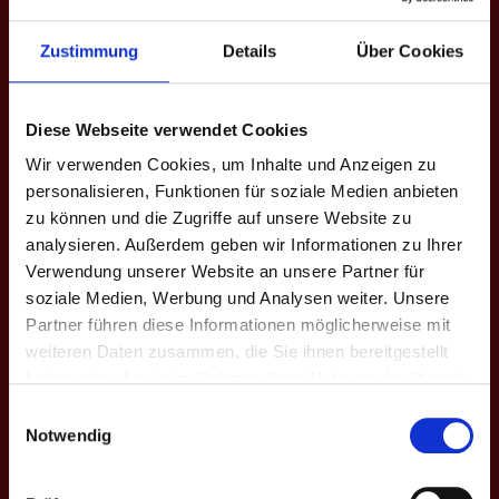
Zustimmung
Details
Über Cookies
#
14
Name
Enikö Bogdan-Gayerhosz
Diese Webseite verwendet Cookies
Nationalität
Ungarn
Wir verwenden Cookies, um Inhalte und Anzeigen zu
Aktuelle Mannschaft
Team Serbia II
personalisieren, Funktionen für soziale Medien anbieten
Frühere Mannschaften
Budapest
zu können und die Zugriffe auf unsere Website zu
analysieren. Außerdem geben wir Informationen zu Ihrer
Ligen
5. Bundesliga, Ost-Liga
Verwendung unserer Website an unsere Partner für
Saisons
VII. Herbst 2023, X. Frühjahr 2025
soziale Medien, Werbung und Analysen weiter. Unsere
Partner führen diese Informationen möglicherweise mit
weiteren Daten zusammen, die Sie ihnen bereitgestellt
5. BUNDESLIGA
haben oder die sie im Rahmen Ihrer Nutzung der Dienste
gesammelt haben.
Einwilligungsauswahl
Saison
Mannschaft
★
H
S
%
M
M+
M-
Notwendig
X. Fr. 2025
Serbia II
0
91
320
28.4
3
2
1