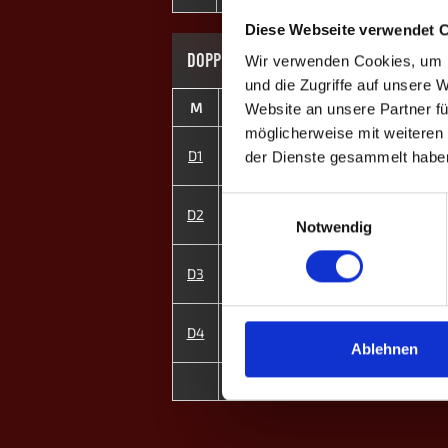
Diese Webseite verwendet 
DOPPEL-MATCHES
Wir verwenden Cookies, um I
und die Zugriffe auf unsere 
M
#
Spieler
GP
C
Website an unsere Partner fü
möglicherweise mit weiteren
1
Paul F.
D1
1
-
der Dienste gesammelt habe
2
Robin S.
Einwilligungsauswahl
4
Ronja O.
D2
0
-
5
Kim M.
Notwendig
3
Pascal A.
D3
2
+
7
Ben P.
6
Mirko B.
D4
3
-
8
Thilo Häuser
Ablehnen
2
MP
6
-