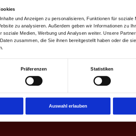
Cookies
nhalte und Anzeigen zu personalisieren, Funktionen für soziale
Website zu analysieren. Außerdem geben wir Informationen zu I
D
%
Game-Scores
%
CD
r soziale Medien, Werbung und Analysen weiter. Unsere Partner
 Daten zusammen, die Sie ihnen bereitgestellt haben oder die s
40.8
50.0
11
13:12 | 6:10 | 6:10 | 7:10
+11
n.
25.0
33.3
28.9
46.8
8
12:13 | 5:10 | 7:10
+8
22.4
24.4
Präferenzen
Statistiken
28.6
39.4
1
11:13 | 10:7 | 11:13 | 13:10 | 8:10
-1
42.5
32.9
27.9
36.0
4
10:8 | 5:10 | 5:10 | 10:8 | 10:8
+4
26.9
24.3
Auswahl erlauben
22
30.6
35.5
+22