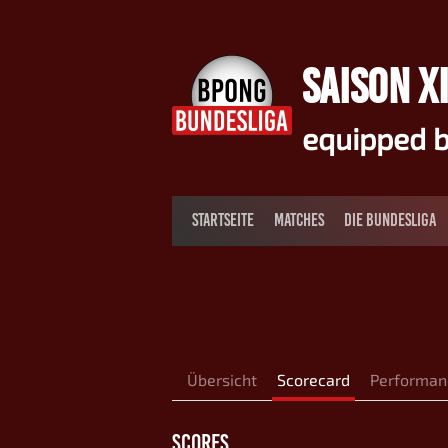
Springe
zum
Inhalt
SAISON XI
equipped b
STARTSEITE
MATCHES
DIE BUNDESLIGA
Übersicht
Scorecard
Performan
SCORES