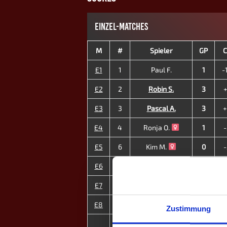
EINZEL-MATCHES
M
#
Spieler
GP
C
E1
1
Paul F.
1
-
E2
2
Robin S.
3
+
E3
3
Pascal A.
3
+
E4
4
Ronja O.
1
-
E5
6
Kim M.
0
-
E6
7
Mirko B.
1
-
E7
13
Ben P.
3
+
E8
17
Thilo Häuser
3
+
Zustimmung
4
MP
15
-