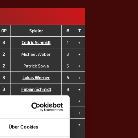
GP
Spieler
#
T
3
Cedric Schmidt
1
+
2
Michael Weber
3
+
2
Patrick Sowa
5
+
3
Lukas Werner
6
+
3
Fabian Schmidt
8
+
3
Sophie Nowak
9
+
0
Annika Weber
11
+
2
Frederike Fäth
12
+
Über Cookies
18
4
MP