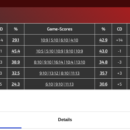
D
%
Game-Scores
%
CD
14
29.1
10:9 | 5:10 | 6:10 | 4:10
42.9
+14
1
45.4
10:5 | 5:10 | 10:9 | 9:10 | 10:9
43.0
-1
3
38.9
8:10 | 9:10 | 16:14 | 10:4 | 13:10
34.8
-3
3
32.5
9:10 | 13:12 | 8:10 | 11:13
35.7
+3
5
24.3
6:10 | 9:10 | 11:13
30.6
+5
3
24.8
8:10 | 10:9 | 8:10 | 13:16
28.7
+3
11
43.5
10:7 | 10:7 | 10:5
27.5
-11
1
27.7
14:16 | 10:9 | 7:10 | 10:7 | 13:12
27.1
-1
Details
9
32.1
33.0
+9