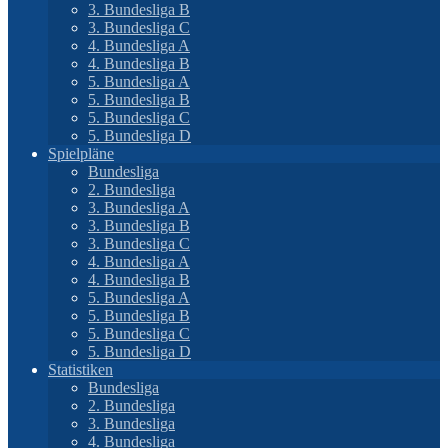
3. Bundesliga B
3. Bundesliga C
4. Bundesliga A
4. Bundesliga B
5. Bundesliga A
5. Bundesliga B
5. Bundesliga C
5. Bundesliga D
Spielpläne
Bundesliga
2. Bundesliga
3. Bundesliga A
3. Bundesliga B
3. Bundesliga C
4. Bundesliga A
4. Bundesliga B
5. Bundesliga A
5. Bundesliga B
5. Bundesliga C
5. Bundesliga D
Statistiken
Bundesliga
2. Bundesliga
3. Bundesliga
4. Bundesliga