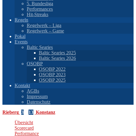
5. Bundesliga
Performances
Hit-Streaks
Regeln
Regelwerk – Liga
Regelwerk – Game
Pokal
Events
Baltic Searies
Baltic Searies 2025
Baltic Searies 2026
OSOBP
OSOBP 2022
OSOBP 2023
OSOBP 2025
Kontakt
AGBs
Impressum
Datenschutz
Rieberg
3
–
13
Konstanz
Übersicht
Scorecard
Performance