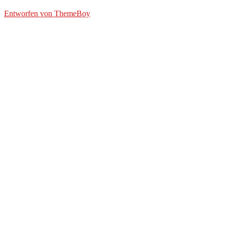
© 2026 BPBL GmbH
Entworfen von ThemeBoy