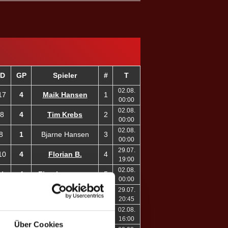
D
GP
Spieler
#
T
02.08.
17
4
Maik Hansen
1
00:00
02.08.
8
4
Tim Krebs
2
00:00
02.08.
8
1
Bjarne Hansen
3
00:00
29.07.
10
4
Florian B.
4
19:00
02.08.
4
4
Finn Ingwersen
5
00:00
29.07.
6
2
Dano Schubert
6
20:45
02.08.
13
1
Kaja H. ♀
8
16:00
Über Cookies