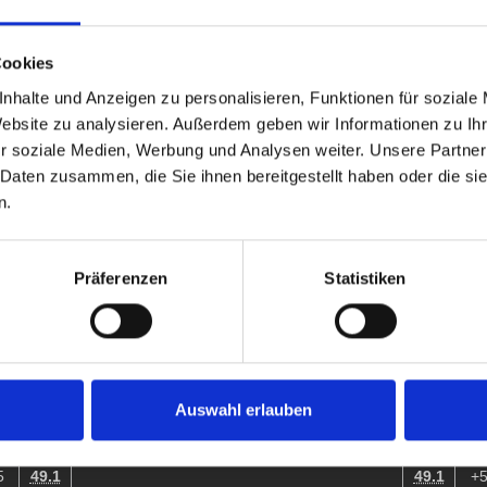
+6
37.3
10:3 | 10:5 | 5:10 | 8:10 | 10:9 | 7:10 | 10:7
33.3
-
-6
49.2
49.6
+
Cookies
nhalte und Anzeigen zu personalisieren, Funktionen für soziale
Website zu analysieren. Außerdem geben wir Informationen zu I
r soziale Medien, Werbung und Analysen weiter. Unsere Partner
 Daten zusammen, die Sie ihnen bereitgestellt haben oder die s
D
%
Game-Scores
%
C
n.
65.1
60.7
9
8:10 | 9:10 | 10:8 | 10:8 | 16:15 | 4:10 | 6:10
+
46.8
65.4
Präferenzen
Statistiken
62.5
72.5
10
10:9 | 11:13 | 6:10 | 4:10 | 9:10
+1
41.7
59.0
58.1
60.0
5
10:7 | 8:10 | 10:7 | 10:6 | 7:10 | 9:10 | 10:9
-5
50.0
40.4
Auswahl erlauben
50.5
35.1
9
10:6 | 10:4 | 8:10 | 9:10 | 9:10 | 10:9 | 10:8
-9
24.4
28.6
5
49.1
49.1
+