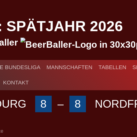
I: SPÄTJAHR 2026
aller
IE BUNDESLIGA
MANNSCHAFTEN
TABELLEN
S
KONTAKT
OURG
8
–
8
NORDF
ce