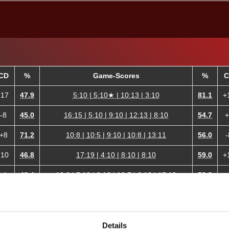
CD
%
Game-Scores
%
C
-17
47.9
5:10 | 5:10★ | 10:13 | 3:10
81.1
+
-8
45.0
16:15 | 5:10 | 9:10 | 12:13 | 8:10
54.7
+
+8
71.2
10:8 | 10:5 | 9:10 | 10:8 | 13:11
56.0
-
-10
46.8
17:19 | 4:10 | 8:10 | 8:10
59.0
+
-4
48.4
10:9 | 7:10 | 9:10 | 10:7 | 6:10 | 17:19
53.3
+
+6
54.5
7:10 | 10:9 | 10:7 | 7:10 | 10:6 | 10:6
47.5
-
+13
55.3
10:5 | 13:11 | 10:2 | 11:13 | 13:11
39.6
-
Details