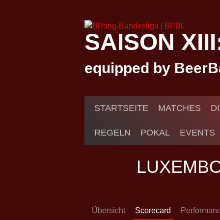
Springe
zum
Inhalt
SAISON XII
equipped by BeerB
STARTSEITE
MATCHES
D
REGELN
POKAL
EVENTS
LUXEMB
Übersicht
Scorecard
Performan