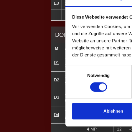
E8
11
Lena Schröder ♀
4
4
MP
19
Diese Webseite verwendet 
Wir verwenden Cookies, um I
und die Zugriffe auf unsere 
DOPPEL-MATCHES
Website an unsere Partner fü
möglicherweise mit weiteren
M
#
Spieler
GP
C
der Dienste gesammelt habe
1
Kevin Kraus
D1
3
-
2
Kay Reding
Einwilligungsauswahl
Notwendig
3
Samu Godonou
D2
1
-
5
Eric Brandenburger
4
Arthur Pesch
D3
4
+
6
Felix Bigdowski
Ablehnen
7
Laura Schröder ♀
D4
4
+
8
Lena Schröder ♀
4
MP
12
-