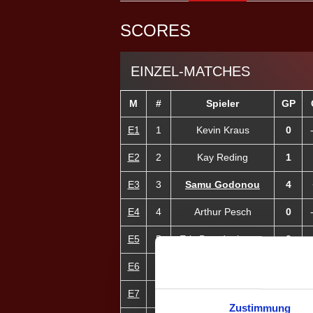
SCORES
EINZEL-MATCHES
M
#
Spieler
GP
E1
1
Kevin Kraus
0
E2
2
Kay Reding
1
E3
3
Samu Godonou
4
E4
4
Arthur Pesch
0
E5
5
Eric Brandenburger
2
E6
6
Felix Bigdowski
4
E7
9
Laura Schröder ♀
4
Zustimmung