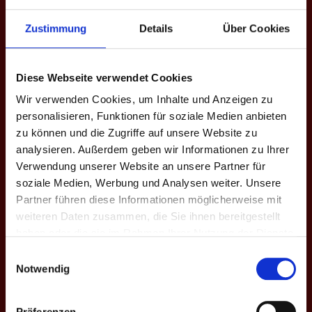
Zustimmung
Details
Über Cookies
EINZEL-MATCHES
M
#
Spieler
GP
CD
%
Game-Scores
Diese Webseite verwendet Cookies
8:10 | 16:14 |
Wir verwenden Cookies, um Inhalte und Anzeigen zu
E1
1
Nicolas S.
4
-4
71.4
6:10 | 22:20 |
personalisieren, Funktionen für soziale Medien anbieten
10:8 | 13:11
zu können und die Zugriffe auf unsere Website zu
analysieren. Außerdem geben wir Informationen zu Ihrer
10:13 | 7:10 |
E2
2
André B.
2
+1
56.1
10:7 | 9:10 |
Verwendung unserer Website an unsere Partner für
10:7 | 9:10
soziale Medien, Werbung und Analysen weiter. Unsere
Partner führen diese Informationen möglicherweise mit
4:10 | 10:9 |
weiteren Daten zusammen, die Sie ihnen bereitgestellt
8:10 | 13:11 |
E3
3
Kirill Beringer
4
-4
62.0
haben oder die sie im Rahmen Ihrer Nutzung der Dienste
10:7 | 14:16 |
gesammelt haben.
16:15
Einwilligungsauswahl
Notwendig
10:6 | 10:3 |
E4
4
Philippe C.
4
+16
57.1
10:6 | 10:9
Präferenzen