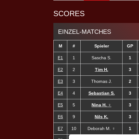
SCORES
EINZEL-MATCHES
M
#
Spieler
GP
E1
1
Sascha S.
1
E2
2
Tim H.
3
E3
3
Thomas J.
2
E4
4
Sebastian S.
3
E5
5
Nina H. ♀
3
E6
9
Nils K.
3
E7
10
Deborah M. ♀
1