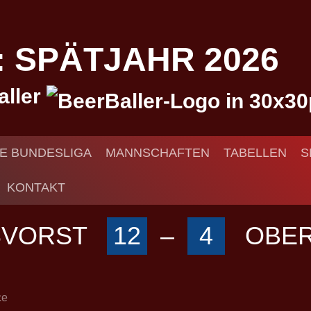
I: SPÄTJAHR 2026
aller
IE BUNDESLIGA
MANNSCHAFTEN
TABELLEN
S
KONTAKT
SVORST
12
–
4
OBE
ce