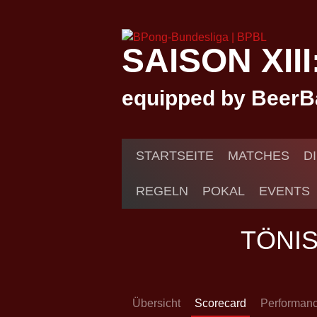
Springe
zum
Inhalt
SAISON XII
equipped by BeerB
STARTSEITE
MATCHES
D
REGELN
POKAL
EVENTS
TÖNI
Übersicht
Scorecard
Performan