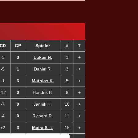
CD
GP
Spieler
#
T
-3
3
Lukas N.
1
+
-5
1
Daniel R.
3
+
-1
3
Mathias K.
5
+
-12
0
Hendrik B.
8
+
-7
0
Jannik H.
10
+
-4
0
Richard R.
11
+
+2
3
Maira S. ♀
15
+