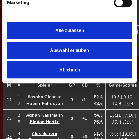
10:4
Marketing
10:9 | 10:9 |
E7
12
Barbara E. ♀
3
+5
21.1
10:7
Alle zulassen
12:13 | 2:10 |
E8
13
Alysha Wüpper ♀
0
-11
18.9
7:10
7
MP
21
+51
37.3
Auswahl erlauben
Ablehnen
DOPPEL-MATCHES
M
#
Spieler
GP
CD
%
Game-Scores
1
Sascha Gieseke
52.4
10:5 | 9:10 |
D1
3
+11
2
Ruben Petrosyan
43.6
10:9 | 10:4
3
Adrian Kaufmann
54.3
13:11 | 7:10 |
D2
3
+1
6
Florian Hartke
36.6
10:9 | 10:7
4
Alex Schorn
51.4
10:7 | 13:12 |
D3
3
+6