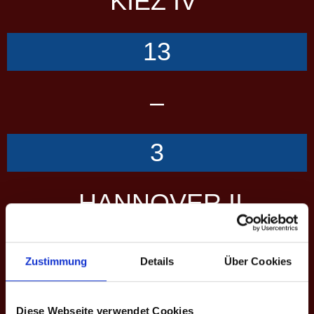
KIEZ IV
13
–
3
HANNOVER II
Zustimmung
Details
Über Cookies
Übersicht
Scorecard
Performance
SCORES
Diese Webseite verwendet Cookies