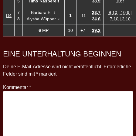
5
Timo Kaspereit
38.9
10:7
7
Barbara E. ♀
23.7
9:10 | 10:9 |
D4
1
-11
8
Alysha Wüpper ♀
24.6
7:10 | 2:10
6
MP
10
+7
39.2
EINE UNTERHALTUNG BEGINNEN
Deine E-Mail-Adresse wird nicht veröffentlicht.
Erforderliche
Felder sind mit
*
markiert
Kommentar
*