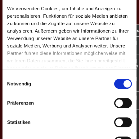
Wir verwenden Cookies, um Inhalte und Anzeigen zu
EINZEL-MATCHES
personalisieren, Funktionen für soziale Medien anbieten
zu können und die Zugriffe auf unsere Website zu
M
#
Spieler
GP
CD
%
Game-Score
analysieren. Außerdem geben wir Informationen zu Ihrer
Verwendung unserer Website an unsere Partner für
10:9 | 10:9 |
E1
1
Sascha Gieseke
3
+7
50.8
soziale Medien, Werbung und Analysen weiter. Unsere
10:5
Partner führen diese Informationen möglicherweise mit
weiteren Daten zusammen, die Sie ihnen bereitgestellt
9:10 | 10:5 |
E2
2
Ruben Petrosyan
3
+4
39.8
13:12 | 19:17
haben oder die sie im Rahmen Ihrer Nutzung der Dienste
gesammelt haben.
Einwilligungsauswahl
10:6 | 10:6 |
E3
3
Adrian Kaufmann
3
+11
45.5
Notwendig
10:7
10:6 | 10:6 |
E4
4
Alex Schorn
3
+13
69.8
Präferenzen
10:5
10:6 | 10:9 |
E5
5
Timo Kaspereit
3
+9
47.6
Statistiken
10:6
10:6 | 10:7 |
E6
6
Florian Hartke
3
+13
46.9