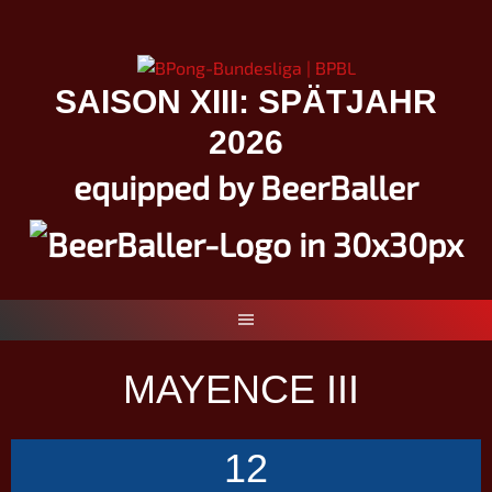
Springe
zum
Inhalt
SAISON XIII: SPÄTJAHR
2026
equipped by BeerBaller
MAYENCE III
12