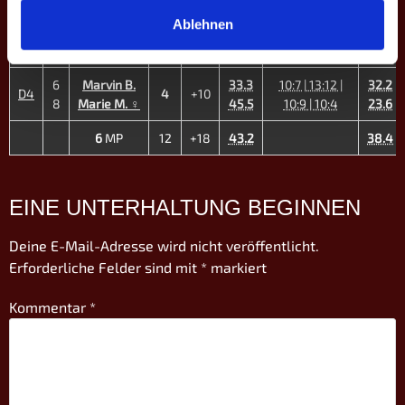
8:10 | 10:7 |
5
Lukas H.
37.1
32.8
Ablehnen
D3
4
+10
10:4 | 10:9 |
7
Lena K. ♀
34.4
23.9
10:8
6
Marvin B.
33.3
10:7 | 13:12 |
32.2
D4
4
+10
8
Marie M. ♀
45.5
10:9 | 10:4
23.6
6
MP
12
+18
43.2
38.4
EINE UNTERHALTUNG BEGINNEN
Deine E-Mail-Adresse wird nicht veröffentlicht.
Erforderliche Felder sind mit
*
markiert
Kommentar
*