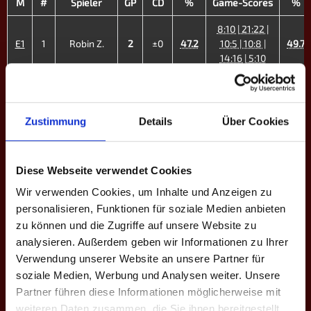
M
#
Spieler
GP
CD
%
Game-Scores
%
8:10 | 21:22 |
E1
1
Robin Z.
2
±0
47.2
10:5 | 10:8 |
49.7
14:16 | 5:10
11:13 | 9:10 |
E2
2
Cedric S.
1
-2
46.0
10:9 | 8:10 |
51.1
26:28
Zustimmung
Details
Über Cookies
13:10 | 10:4 |
E3
3
Julius S.
4
+10
68.7
46.9
10:6 | 13:10
Diese Webseite verwendet Cookies
9:10 | 14:16 |
Wir verwenden Cookies, um Inhalte und Anzeigen zu
8:10 | 10:9 |
E4
4
Niclas G.
4
+5
52.6
50.4
personalisieren, Funktionen für soziale Medien anbieten
10:5 | 10:9 |
10:9
zu können und die Zugriffe auf unsere Website zu
analysieren. Außerdem geben wir Informationen zu Ihrer
10:7 | 10:5 |
Verwendung unserer Website an unsere Partner für
E5
5
Lukas H.
4
+10
45.9
10:9 | 8:10 |
37.1
soziale Medien, Werbung und Analysen weiter. Unsere
8:10 | 10:5
Partner führen diese Informationen möglicherweise mit
10:6 | 10:6 |
weiteren Daten zusammen, die Sie ihnen bereitgestellt