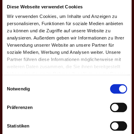
5:10 | 12:13 |
E4
4
Patrick Stehr
0
-11
50.8
Diese Webseite verwendet Cookies
7:10 | 7:10
Wir verwenden Cookies, um Inhalte und Anzeigen zu
4:10 | 9:10 |
personalisieren, Funktionen für soziale Medien anbieten
8:10 | 13:11 |
E5
5
Marcel Tran
4
+2
45.4
zu können und die Zugriffe auf unsere Website zu
10:8 | 10:2 |
10:9
analysieren. Außerdem geben wir Informationen zu Ihrer
Verwendung unserer Website an unsere Partner für
10:4 | 10:9 |
E6
7
Marcel Bethke
4
+11
43.4
soziale Medien, Werbung und Analysen weiter. Unsere
10:6 | 13:12
Partner führen diese Informationen möglicherweise mit
11:13 | 9:10 |
weiteren Daten zusammen, die Sie ihnen bereitgestellt
11:13 | 10:8 |
haben oder die sie im Rahmen Ihrer Nutzung der Dienste
E7
10
Henriette Bethke ♀
4
+12
43.5
10:3 | 13:11 |
gesammelt haben.
Einwilligungsauswahl
10:6
Notwendig
9:10 | 9:10 |
E8
12
Jule H. ♀
0
-5
27.6
8:10 | 9:10
Präferenzen
3
MP
18
-21
45.5
Statistiken