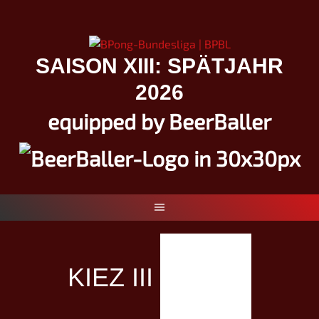
Springe
zum
Inhalt
SAISON XIII: SPÄTJAHR
2026
equipped by BeerBaller
KIEZ III