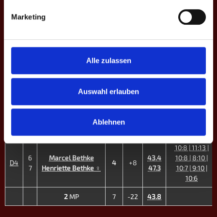
DOPPEL-MATCHES
Marketing
M
#
Spieler
GP
CD
%
Game-Scores
9:10 | 5:10 |
1
Jan Schneekluth
40.0
10:9 | 10:9 |
D1
3
-9
Alle zulassen
5
Marcel Tran
42.0
6:10 | 10:8 |
7:10
3
Jonas Piechotka
45.2
8:10 | 7:10 |
Auswahl erlauben
D2
0
-11
4
Patrick Stehr
51.7
8:10 | 6:10
2
Pascal B.
52.6
10:13 | 6:10 |
Ablehnen
D3
0
-10
8
Jule H. ♀
30.3
6:10 | 8:10
10:8 | 11:13 |
6
Marcel Bethke
43.4
10:8 | 8:10 |
D4
4
+8
7
Henriette Bethke ♀
47.3
10:7 | 9:10 |
10:6
2
MP
7
-22
43.8