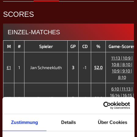
SCORES
EINZEL-MATCHES
M
#
Spieler
GP
CD
%
Game-Scores
11:13 | 10:9 |
10:8 | 8:10 |
E1
1
Jan Schneekluth
3
-1
52.0
10:9 | 9:10 |
8:10
6:10 | 11:13 |
16:14 | 16:15 |
E2
2
Pascal B.
3
-9
60.8
10:9 | 6:10 |
8:10
3:10 | 3:10 |
Zustimmung
Details
Über Cookies
E3
3
Jonas Piechotka
0
-20
42.6
8:10 | 6:10