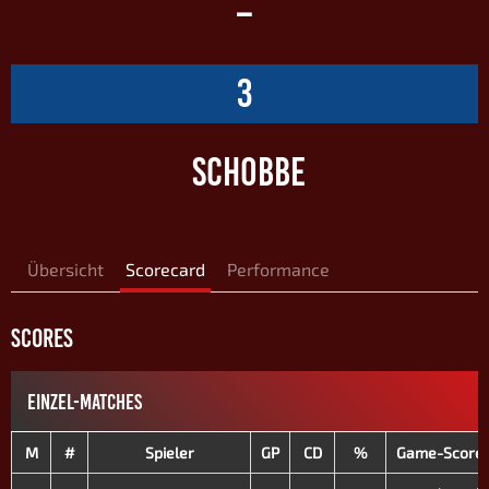
–
3
SCHOBBE
Übersicht
Scorecard
Performance
SCORES
EINZEL-MATCHES
M
#
Spieler
GP
CD
%
Game-Score