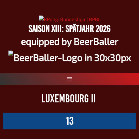
Springe
zum
Inhalt
SAISON XIII: SPÄTJAHR 2026
equipped by BeerBaller
LUXEMBOURG II
13