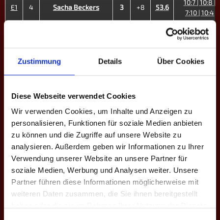
10:7 | 10:8 |
E1
4
Sacha Beckers
3
+8
53.6
7:10 | 10:4
10:8 | 7:10 |
E2
6
Felix Bigdowski
3
+5
47.4
10:9 | 10:5
10:6 | 10:7 |
Zustimmung
Details
Über Cookies
E3
7
Eric Brandenburger
3
+11
56.6
10:6
10:5 | 10:7 |
E4
8
Max Blasius
3
+12
37.0
Diese Webseite verwendet Cookies
10:6
Wir verwenden Cookies, um Inhalte und Anzeigen zu
10:2 | 10:7 |
E5
9
Christophe Stammet
3
+17
51.7
personalisieren, Funktionen für soziale Medien anbieten
10:4
zu können und die Zugriffe auf unsere Website zu
analysieren. Außerdem geben wir Informationen zu Ihrer
10:8 | 8:10 |
E6
14
Andrea Domingues
3
+4
33.8
10:6 | 8:10 |
Verwendung unserer Website an unsere Partner für
10:8
soziale Medien, Werbung und Analysen weiter. Unsere
Partner führen diese Informationen möglicherweise mit
7:10 | 10:4 |
E7
19
Sarah Scheidel ♀
1
+2
23.5
weiteren Daten zusammen, die Sie ihnen bereitgestellt
12:13 | 9:10
haben oder die sie im Rahmen Ihrer Nutzung der Dienste
10:9 | 8:10 |
gesammelt haben.