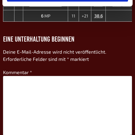
D4
3
+6
8
Lena Schröder ♀
25.4
10:9 | 10:7
6
MP
11
+21
38.6
EINE UNTERHALTUNG BEGINNEN
Deine E-Mail-Adresse wird nicht veröffentlicht.
Erforderliche Felder sind mit
*
markiert
Kommentar
*