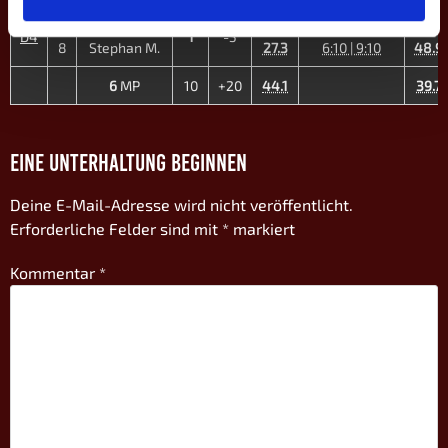
5
Sofie B. ♀
39.6
6:10 | 10:6 |
30.2
D4
1
-5
8
Stephan M.
27.3
6:10 | 9:10
48.9
6
MP
10
+20
44.1
39.7
EINE UNTERHALTUNG BEGINNEN
Deine E-Mail-Adresse wird nicht veröffentlicht.
Erforderliche Felder sind mit
*
markiert
Kommentar
*