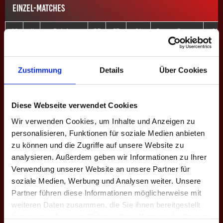
EINZEL-MATCHES
M
#
Spieler
GP
CD
%
Game-Scores
%
10:8 | 13:11 |
E1
1
Niklas P.
3
+5
57.9
48.1
10:7
Zustimmung
Details
Über Cookies
10:8 | 13:11 |
E2
2
Simon H.
3
+6
67.3
53.2
10:6
Diese Webseite verwendet Cookies
6:10 | 5:10 |
E3
3
Hendrik S.
0
-11
40.4
61.2
8:10
Wir verwenden Cookies, um Inhalte und Anzeigen zu
personalisieren, Funktionen für soziale Medien anbieten
10:6 | 10:7 |
E4
4
Max B.
3
+12
49.2
29.5
zu können und die Zugriffe auf unsere Website zu
10:5
analysieren. Außerdem geben wir Informationen zu Ihrer
10:8 | 7:10 |
Verwendung unserer Website an unsere Partner für
E5
9
Sofie B. ♀
3
+7
44.4
36.0
10:2 | 13:11
soziale Medien, Werbung und Analysen weiter. Unsere
Partner führen diese Informationen möglicherweise mit
10:9 | 10:8 |
E6
10
Hai N.
3
+5
51.7
40.3
weiteren Daten zusammen, die Sie ihnen bereitgestellt
10:8
haben oder die sie im Rahmen Ihrer Nutzung der Dienste