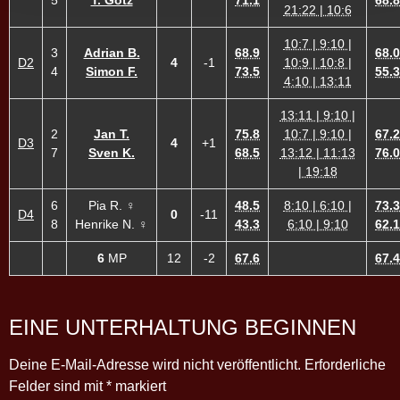
5
T. Götz
71.1
68.8
21:22 | 10:6
10:7 | 9:10 |
3
Adrian B.
68.9
68.0
D2
4
-1
10:9 | 10:8 |
4
Simon F.
73.5
55.3
4:10 | 13:11
13:11 | 9:10 |
2
Jan T.
75.8
10:7 | 9:10 |
67.2
D3
4
+1
7
Sven K.
68.5
13:12 | 11:13
76.0
| 19:18
6
Pia R. ♀
48.5
8:10 | 6:10 |
73.3
D4
0
-11
8
Henrike N. ♀
43.3
6:10 | 9:10
62.1
6
MP
12
-2
67.6
67.4
EINE UNTERHALTUNG BEGINNEN
Deine E-Mail-Adresse wird nicht veröffentlicht.
Erforderliche
Felder sind mit
*
markiert