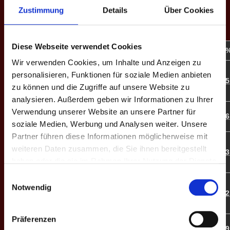
Zustimmung
Details
Über Cookies
EINZEL-MATCHES
Diese Webseite verwendet Cookies
M
#
Spieler
GP
CD
%
Game-Scores
Wir verwenden Cookies, um Inhalte und Anzeigen zu
10:6 | 8:10 |
personalisieren, Funktionen für soziale Medien anbieten
E1
1
Felix B.
4
+7
81.8
10:7 | 10:8 |
65
zu können und die Zugriffe auf unsere Website zu
16:14
analysieren. Außerdem geben wir Informationen zu Ihrer
10:7 | 13:12 |
Verwendung unserer Website an unsere Partner für
E2
3
Jan T.
4
+6
74.1
56
10:8 | 10:9
soziale Medien, Werbung und Analysen weiter. Unsere
Partner führen diese Informationen möglicherweise mit
★13:11 | 10:5
weiteren Daten zusammen, die Sie ihnen bereitgestellt
E3
4
Adrian B.
4
+8
83.3
| 10:9 | 17:19
73
haben oder die sie im Rahmen Ihrer Nutzung der Dienste
| 10:8
gesammelt haben.
Einwilligungsauswahl
9:10 | 7:10 |
Notwendig
E4
5
Simon F.
2
-2
65.4
22:20 | 10:7 |
72
9:10★ | 11:13
Präferenzen
10:8 | 16:13 |
E5
6
T. Götz
4
+10
73.0
49