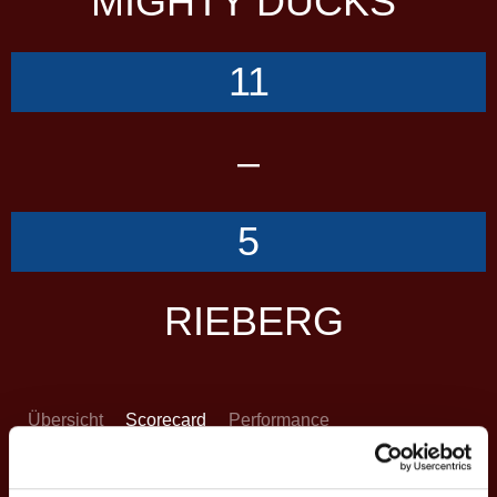
MIGHTY DUCKS
11
–
5
RIEBERG
Übersicht
Scorecard
Performance
SCORES