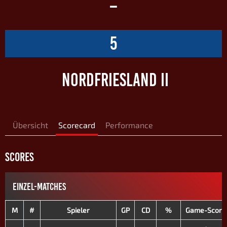
–
5
NORDFRIESLAND II
Übersicht
Scorecard
Performance
SCORES
EINZEL-MATCHES
M
#
Spieler
GP
CD
%
Game-Score