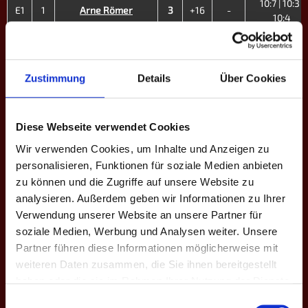
10:7 | 10:3 |
E1
1
Arne Römer
3
+16
-
10:4
9:10 | 9:10 |
E2
2
Daniel J.
0
-7
31.9
5:10
Zustimmung
Details
Über Cookies
10:4 | 10:6 |
E3
4
Manu F.
3
+14
50.8
10:6
10:9 | 9:10 |
Diese Webseite verwendet Cookies
E4
6
Michel R.
3
+9
40.8
10:5 | 12:13 |
Wir verwenden Cookies, um Inhalte und Anzeigen zu
10:6
personalisieren, Funktionen für soziale Medien anbieten
4:10 | 7:10 |
zu können und die Zugriffe auf unsere Website zu
E5
8
Jelle S.
1
-11
31.8
10:8 | 6:10
analysieren. Außerdem geben wir Informationen zu Ihrer
Verwendung unserer Website an unsere Partner für
10:6 | 8:10 |
soziale Medien, Werbung und Analysen weiter. Unsere
E6
10
Fred H.
2
+3
28.7
10:7 | 11:13 |
Partner führen diese Informationen möglicherweise mit
8:10
weiteren Daten zusammen, die Sie ihnen bereitgestellt
10:6 | 8:10 |
haben oder die sie im Rahmen Ihrer Nutzung der Dienste
E7
11
Helen Hennemann ♀
3
+6
34.2
10:9 | 10:7
gesammelt haben.
Einwilligungsauswahl