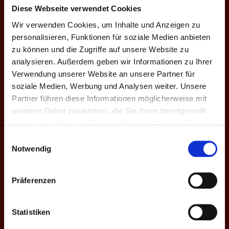
Diese Webseite verwendet Cookies
Wir verwenden Cookies, um Inhalte und Anzeigen zu
EINZEL-MATCHES
personalisieren, Funktionen für soziale Medien anbieten
zu können und die Zugriffe auf unsere Website zu
M
#
Spieler
GP
CD
%
Game-Scor
analysieren. Außerdem geben wir Informationen zu Ihrer
10:13 | 2:10
Verwendung unserer Website an unsere Partner für
E1
1
Patrick Jackwerth
0
-12
38.3
6:10
soziale Medien, Werbung und Analysen weiter. Unsere
Partner führen diese Informationen möglicherweise mit
10:6 | 10:8
E2
2
Pierre Steuerwald
3
+11
48.4
weiteren Daten zusammen, die Sie ihnen bereitgestellt
10:5
haben oder die sie im Rahmen Ihrer Nutzung der Dienste
11:13 | 11:
gesammelt haben.
E3
4
Dominik Heberer
1
-1
42.4
Einwilligungsauswahl
| 10:8 | 7:
Notwendig
10:7 | 9:10
E4
6
Ergün Engin
2
-4
33.1
8:10 | 13:11
Präferenzen
6:10
9:10 | 7:10
E5
10
Jacqueline Behlert ♀
0
-6
28.9
Statistiken
8:10