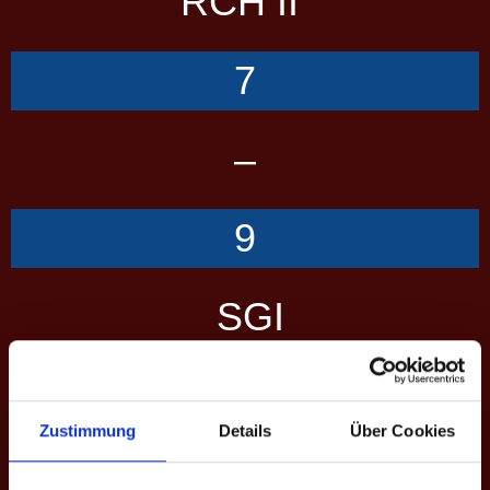
RCH II
7
–
9
SGI
Übersicht
Scorecard
Performance
Zustimmung
Details
Über Cookies
SCORES