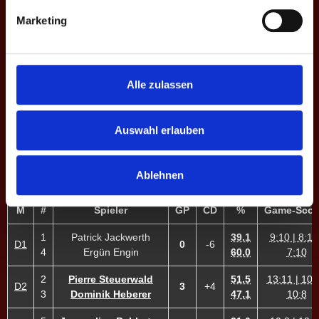
8:10 | 11:13
E6
11
Karima A. ♀
1
±0
30.2
10:7 | 9:1
Marketing
10:9 | 10:6
E7
12
Jenny R. ♀
3
+5
34.7
13:12
Alle zulassen
10:6 | 10:7
E8
13
A. Zwicker
3
+10
35.7
10:7
3
MP
13
+3
35.4
Auswahl erlauben
Ablehnen
DOPPEL-MATCHES
M
#
Spieler
GP
CD
%
Game-Scor
1
Patrick Jackwerth
39.1
9:10 | 8:10
D1
0
-6
4
Ergün Engin
60.0
7:10
2
Pierre Steuerwald
51.5
13:11 | 10:8
D2
3
+4
3
Dominik Heberer
47.1
10:8