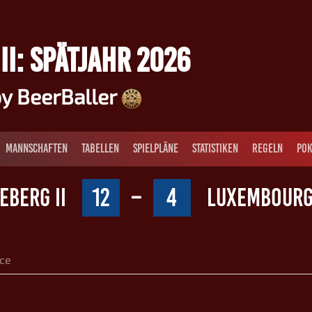
II: SPÄTJAHR 2026
y BeerBaller
MANNSCHAFTEN
TABELLEN
SPIELPLÄNE
STATISTIKEN
REGELN
POK
EBERG II
12
–
4
LUXEMBOURG 
ce