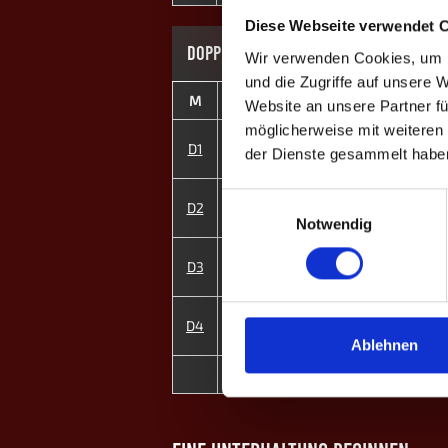
Diese Webseite verwendet 
DOPPEL-MATCHES
Wir verwenden Cookies, um I
und die Zugriffe auf unsere 
M
#
Spieler
G
Website an unsere Partner fü
möglicherweise mit weiteren
1
Konrad Grünewald
D1
der Dienste gesammelt habe
5
Lisa A. ♀
2
Tim Schmedding
Einwilligungsauswahl
D2
7
Reza Shirazi
Notwendig
4
Alexander Etzler
D3
6
Luka Salavarda
3
Tim Blessing
D4
8
Selina Schüler ♀
Ablehnen
6
MP
1