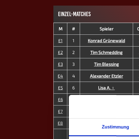
EINZEL-MATCHES
M
#
Spieler
E1
1
Konrad Grünewald
E2
2
Tim Schmedding
E3
3
Tim Blessing
E4
4
Alexander Etzler
E5
6
Lisa A. ♀
E6
7
Luka Salavarda
E7
13
Reza Shirazi
E8
14
Selina Schüler ♀
Zustimmung
6
MP