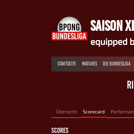
Springe
zum
Inhalt
SAISON XI
equipped b
STARTSEITE
MATCHES
DIE BUNDESLIGA
RI
Übersicht
Scorecard
Performan
SCORES