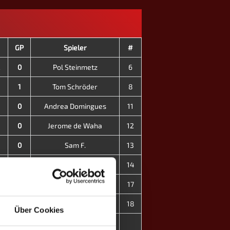
GP
Spieler
#
2
0
Pol Steinmetz
6
1
Tom Schröder
8
0
Andrea Domingues
11
0
Jerome de Waha
12
0
Sam F.
13
3
3
Ben Schaul
14
0
Aurora Malget ♀
17
3
Mara Gortan ♀
18
Über Cookies
1
7
2
MP