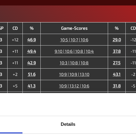
GP
CD
%
Game-Scores
%
CD
3
+12
46.9
10:5 | 10:7 | 10:6
29.0
-1
3
+11
49.4
9:10 | 10:6 | 10:8 | 10:4
37.8
-11
3
+11
42.9
10:3 | 10:8 | 10:8
27.5
-11
3
+2
51.6
10:9 | 10:9 | 13:10
43.1
-2
3
+5
41.3
10:9 | 13:12 | 10:6
31.8
-5
0
-13
32.7
8:10 | 2:10 | 7:10
60.0
+1
3
+7
46.2
10:8 | 10:9 | 10:6
34.3
-7
2
-4
24.4
10:8 | 10:7 | 8:10 | 7:10 | 6:10
26.6
+4
Details
20
+31
39.4
34.0
-3