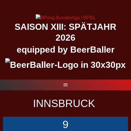
Springe
zum
Inhalt
SAISON XIII: SPÄTJAHR
2026
equipped by BeerBaller
INNSBRUCK
9