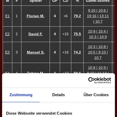
M
#
Spieler
GP
CD
%
Game-Scores
9:10 | 10:6 |
E1
1
Florian M.
4
+6
79.2
19:16 | 13:11
6
| 10:7
10:9 | 10:4 |
E2
2
David F.
4
+15
75.5
4
10:3 | 10:9
10:3 | 10:8 |
E3
3
Manuel S.
4
+16
74.2
10:5 | 9:10 |
5
10:7
10:8 | 10:9 |
E4
4
Tobias M.
4
+10
59.6
8:10 | 11:13 |
5
10:6 | 10:5
10:5 | 6:10 |
12:13 | 12:13
Zustimmung
Details
Über Cookies
E5
9
Thomas W.
3
+2
45.9
4
| 13:11 | 10:8
| 9:10
Diese Webseite verwendet Cookies
10:7 | 10:7 |