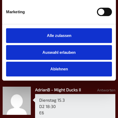
2
Adrian B.
73.5
60.3
D2
4
±0
9:10 | 10:9 |
6
Jens G.
37.3
47.1
10:8 | 13:12
Marketing
10:7 | 14:16 |
3
Jan T.
53.8
51.8
D3
2
-5
5:10 | 7:10 |
5
Flo W.
50.9
63.5
10:9 | 9:10
Alle zulassen
4
Sven K.
64.3
10:8 | 10:9 |
25.0
D4
4
+8
8
Henrike N. ♀
39.4
10:7 | 10:8
57.5
Auswahl erlauben
4
MP
11
-9
54.8
55.8
Ablehnen
EIN KOMMENTAR
AdrianB - Might Ducks II
Antworten
Dienstag 15.3
D2 18:30
E6