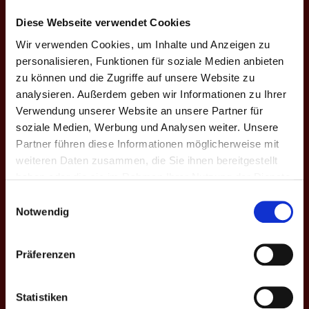
E6
7
Jens G.
4
+1
54.5
5:10 | 9:10 |
52.
Diese Webseite verwendet Cookies
10:9 | 10:9
Wir verwenden Cookies, um Inhalte und Anzeigen zu
7:10 | 10:9 |
personalisieren, Funktionen für soziale Medien anbieten
E7
12
Lynn S. ♀
4
+3
53.5
10:9 | 7:10 |
49.
zu können und die Zugriffe auf unsere Website zu
10:5 | 10:8
analysieren. Außerdem geben wir Informationen zu Ihrer
10:5 | 10:4 |
Verwendung unserer Website an unsere Partner für
E8
13
Henrike N. ♀
4
+16
72.7
44.
10:9 | 10:6
soziale Medien, Werbung und Analysen weiter. Unsere
Partner führen diese Informationen möglicherweise mit
7
MP
29
+38
59.8
54.
weiteren Daten zusammen, die Sie ihnen bereitgestellt
haben oder die sie im Rahmen Ihrer Nutzung der Dienste
DOPPEL-MATCHES
gesammelt haben.
Einwilligungsauswahl
Notwendig
M
#
Spieler
GP
CD
%
Game-Scores
%
9:10 | 4:10 |
Präferenzen
1
Philipp K.
59.0
73.0
D1
1
-12
6:10 | 10:9 |
7
Lynn S. ♀
48.3
66.7
8:10
Statistiken
19:16 | 8:10 |