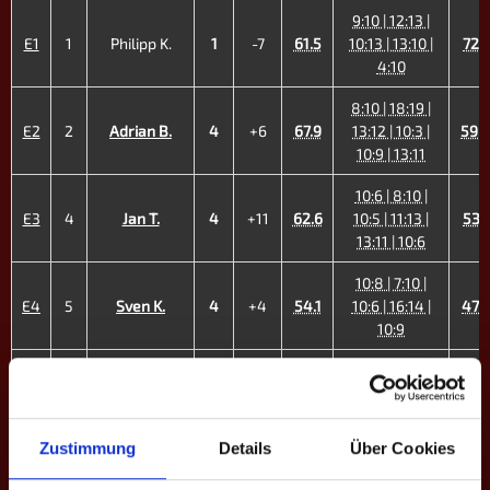
9:10 | 12:13 |
E1
1
Philipp K.
1
-7
61.5
10:13 | 13:10 |
72.7
4:10
8:10 | 18:19 |
E2
2
Adrian B.
4
+6
67.9
13:12 | 10:3 |
59.
10:9 | 13:11
10:6 | 8:10 |
E3
4
Jan T.
4
+11
62.6
10:5 | 11:13 |
53.1
13:11 | 10:6
10:8 | 7:10 |
E4
5
Sven K.
4
+4
54.1
10:6 | 16:14 |
47.5
10:9
13:11 | 13:16 |
9:10 | 11:13 |
E5
6
Flo W.
4
+4
57.7
57.0
13:12 | 10:9 |
10:6
Zustimmung
Details
Über Cookies
10:7 | 10:8 |