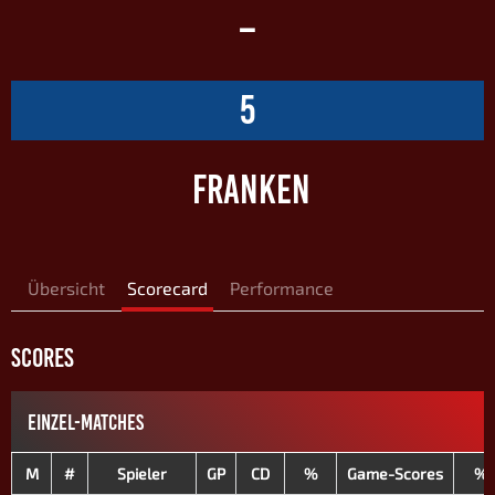
–
5
FRANKEN
Übersicht
Scorecard
Performance
SCORES
EINZEL-MATCHES
M
#
Spieler
GP
CD
%
Game-Scores
%