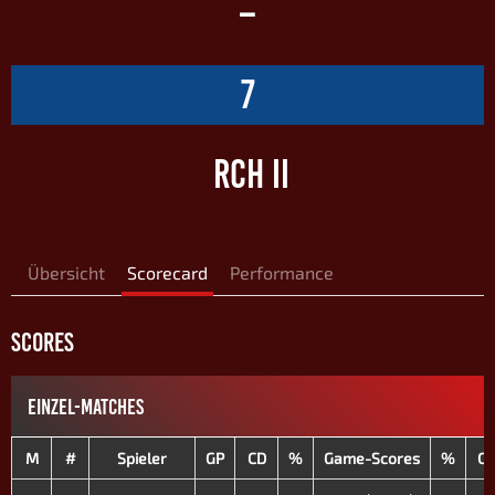
–
7
RCH II
Übersicht
Scorecard
Performance
SCORES
EINZEL-MATCHES
M
#
Spieler
GP
CD
%
Game-Scores
%
C