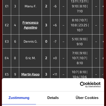
13:11 | 13:11 |
E1
3
Manu F.
2
-6
–
9:10 | 8:10 |
–
+6
7:10
8:10 | 10:7 |
Francesco
E2
4
3
+6
–
10:8 | 23:25 |
–
-6
Agostino
10:7
5:10 | 9:10 |
E3
6
Dennis G.
0
-7
–
–
+7
9:10
7:10 | 9:10 |
E4
8
Eric M.
2
±0
–
10:7 | 10:7 |
–
±0
8:10
10:7 | 8:10 |
E5
9
Martin Kapp
3
+11
–
–
-1
10:4 | 10:6
Mathis
9:10 | 8:10 |
E6
10
0
-4
–
–
+
Hellwege
9:10
Zustimmung
Details
Über Cookies
Helen
10:9 | 10:9 |
E7
13
Hennemann
3
+3
–
–
-3