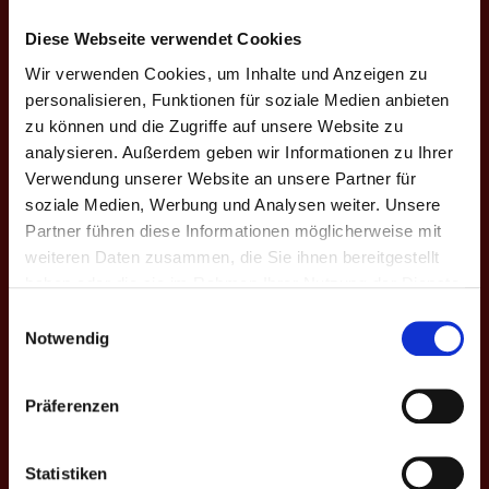
10:9
♀
Diese Webseite verwendet Cookies
4:10 | 9:10 |
E8
14
Jana H. ♀
0
-8
–
–
+
Wir verwenden Cookies, um Inhalte und Anzeigen zu
9:10
personalisieren, Funktionen für soziale Medien anbieten
zu können und die Zugriffe auf unsere Website zu
DOPPEL-MATCHES
analysieren. Außerdem geben wir Informationen zu Ihrer
Verwendung unserer Website an unsere Partner für
soziale Medien, Werbung und Analysen weiter. Unsere
M
#
Spieler
GP
CD
%
Game-Scores
%
CD
Partner führen diese Informationen möglicherweise mit
weiteren Daten zusammen, die Sie ihnen bereitgestellt
Francesco
2
10:8 | 6:10 |
D1
Agostino
1
-7
–
–
+7
haben oder die sie im Rahmen Ihrer Nutzung der Dienste
3
9:10 | 6:10
Dennis G.
gesammelt haben.
Einwilligungsauswahl
Notwendig
Manu F.
10:6 | 8:10 |
1
Helen
D2
3
+12
–
10:4 | 9:10 |
–
-1
7
Hennemann
Präferenzen
10:5
♀
Statistiken
Martin Kapp