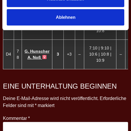
4
9:10
Titus H.
Ablehnen
4:10 | 11:13 |
5
Mathias K.
D3
3
+2
–
10:9 | 10:5 |
–
-
6
Lotta P.
10:8
7:10 | 9:10 |
7
G. Hunscher
D4
3
+3
–
10:6 | 10:8 |
–
-
8
A. Noß
10:9
EINE UNTERHALTUNG BEGINNEN
Deine E-Mail-Adresse wird nicht veröffentlicht.
Erforderliche
Felder sind mit
*
markiert
Kommentar
*