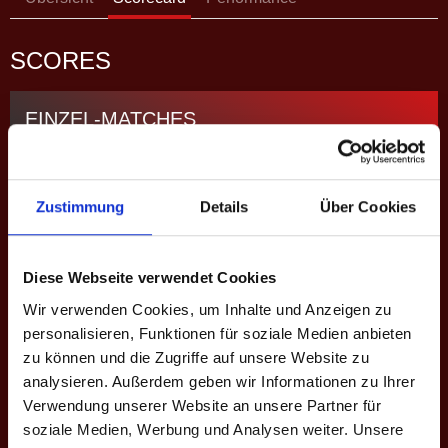
SCORES
EINZEL-MATCHES
M
#
Spieler
GP
CD
%
Game-Scores
%
10:4 | 10:7 |
Zustimmung
Details
Über Cookies
E1
1
Lukas N.
3
+11
–
–
10:8
Robin
10:8 | 10:8 |
E2
2
3
+8
–
–
Diese Webseite verwendet Cookies
Sommer
10:6
Wir verwenden Cookies, um Inhalte und Anzeigen zu
L.
10:7 | 9:10 |
E3
3
3
+7
–
–
personalisieren, Funktionen für soziale Medien anbieten
Zimmermann
10:7 | 10:8
zu können und die Zugriffe auf unsere Website zu
6:10 | 9:10 |
analysieren. Außerdem geben wir Informationen zu Ihrer
E4
5
Titus H.
0
-6
–
–
9:10
Verwendung unserer Website an unsere Partner für
soziale Medien, Werbung und Analysen weiter. Unsere
5:10 | 7:10 |