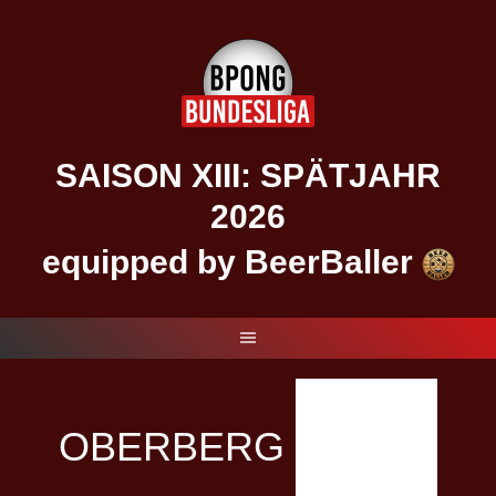
Springe
zum
Inhalt
SAISON XIII: SPÄTJAHR
2026
equipped by BeerBaller
OBERBERG