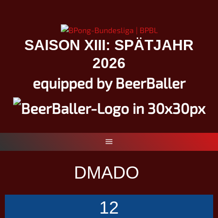
Springe
zum
Inhalt
SAISON XIII: SPÄTJAHR
2026
equipped by BeerBaller
DMADO
12