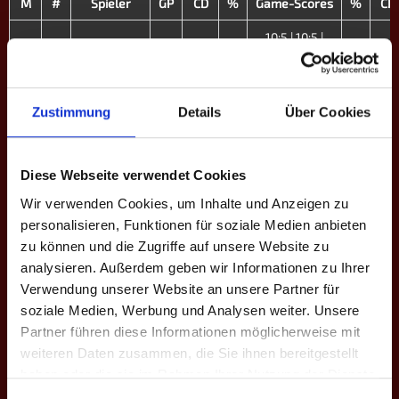
M
#
Spieler
GP
CD
%
Game-Scores
%
CD
10:5 | 10:5 |
E1
1
Jonas B.
3
+13
–
–
-13
10:7
10:7 | 10:8 |
E2
2
Ivo S.
3
+5
–
–
-5
13:10
Zustimmung
Details
Über Cookies
10:8 | 10:8 |
E3
3
Lukas T.
3
+9
–
–
-9
11:13 | 10:5
Diese Webseite verwendet Cookies
Vincent
10:8 | 10:6 |
Wir verwenden Cookies, um Inhalte und Anzeigen zu
E4
4
3
+10
–
–
-10
Gottsmann
10:6
personalisieren, Funktionen für soziale Medien anbieten
zu können und die Zugriffe auf unsere Website zu
Lukas
10:9 | 10:8 |
E5
5
3
+8
–
–
-8
Winkler
10:5
analysieren. Außerdem geben wir Informationen zu Ihrer
Verwendung unserer Website an unsere Partner für
Rick
10:4 | 10:7 |
E6
9
3
+10
–
–
-10
soziale Medien, Werbung und Analysen weiter. Unsere
Schlömilch
10:9
Partner führen diese Informationen möglicherweise mit
10:6 | 18:19 |
weiteren Daten zusammen, die Sie ihnen bereitgestellt
E7
11
Maxi Lob ♀
1
-1
–
–
+1
6:10 | 9:10
haben oder die sie im Rahmen Ihrer Nutzung der Dienste
gesammelt haben.