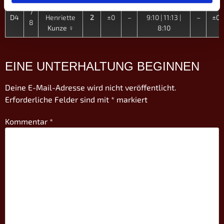
Maxi Lob ♀
10:8 | 10:9 |
7
D4
Henriette
2
±0
–
9:10 | 11:13 |
–
±0
8
Kunze ♀
8:10
EINE UNTERHALTUNG BEGINNEN
Deine E-Mail-Adresse wird nicht veröffentlicht.
Erforderliche Felder sind mit
*
markiert
Kommentar
*