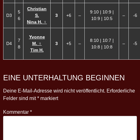
Christian
5
9:10 | 10:9 |
D3
S.
3
+6
–
–
-6
6
10:9 | 10:5
Nina H. ♀
Yvonne
7
8:10 | 10:7 |
D4
M. ♀
3
+5
–
–
-5
8
10:8 | 10:8
Tim H.
EINE UNTERHALTUNG BEGINNEN
Deine E-Mail-Adresse wird nicht veröffentlicht.
Erforderliche
Felder sind mit
*
markiert
Kommentar
*