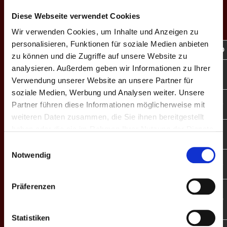
Diese Webseite verwendet Cookies
EINZEL-MATCHES
Wir verwenden Cookies, um Inhalte und Anzeigen zu
personalisieren, Funktionen für soziale Medien anbieten
M
#
Spieler
GP
CD
%
Game-Scores
%
CD
zu können und die Zugriffe auf unsere Website zu
analysieren. Außerdem geben wir Informationen zu Ihrer
Sascha
10:7 | 10:9 |
E1
1
3
+6
–
–
-6
S.
9:10 | 10:7
Verwendung unserer Website an unsere Partner für
soziale Medien, Werbung und Analysen weiter. Unsere
Sebastian
9:10 | 6:10 |
E2
2
0
-9
–
–
+9
Partner führen diese Informationen möglicherweise mit
S.
6:10
weiteren Daten zusammen, die Sie ihnen bereitgestellt
haben oder die sie im Rahmen Ihrer Nutzung der Dienste
Thomas
10:8 | 9:10 |
E3
4
1
-7
–
–
+7
J.
6:10 | 6:10
gesammelt haben.
Einwilligungsauswahl
Notwendig
Deborah
7:10 | 10:6 |
E4
5
1
-5
–
–
+5
M. ♀
9:10 | 5:10
Präferenzen
10:7 | 10:7 |
Christian
E5
6
2
±0
–
8:10 | 8:10 |
–
±0
S.
8:10
Statistiken