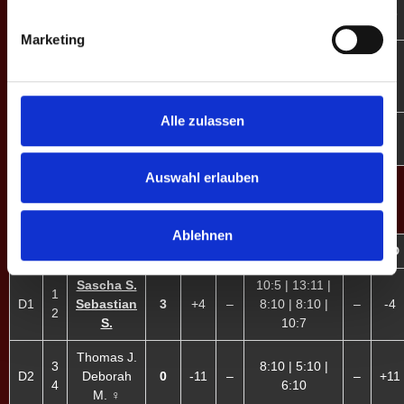
6:10 | 10:6 |
E6
8
Nina H. ♀
1
-6
–
–
+6
11:13 | 4:10
Marketing
9:10 | 10:7 |
Yvonne
E7
9
3
+9
–
8:10 | 10:5 |
–
-9
M. ♀
10:6
Alle zulassen
10:9 | 8:10 |
E8
10
Tim H.
3
+2
–
–
-2
10:8 | 10:9
Auswahl erlauben
DOPPEL-MATCHES
Ablehnen
M
#
Spieler
GP
CD
%
Game-Scores
%
CD
Sascha S.
10:5 | 13:11 |
1
D1
Sebastian
3
+4
–
8:10 | 8:10 |
–
-4
2
S.
10:7
Thomas J.
3
8:10 | 5:10 |
D2
Deborah
0
-11
–
–
+11
4
6:10
M. ♀