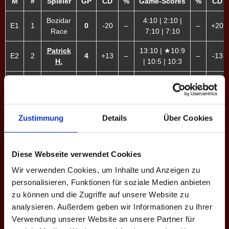
M
#
Spieler
GP
CD
%
Game-Scores
%
CD
Bozidar
4:10 | 2:10 |
E1
1
0
-20
–
–
+20
Race
7:10 | 7:10
Patrick
13:10 | ★10:9
E2
2
4
+13
–
–
-13
H.
| 10:5 | 10:3
Markus
12:13 | 9:10 |
E3
3
0
-9
–
–
+9
S.
7:10 | 5:10
9:10 | 9:10 |
Rupert
Zustimmung
Details
Über Cookies
E4
4
1
-2
–
11:13 | 10:7 |
–
+2
Wildner
7:10
10:7 | 3:10 |
Diese Webseite verwendet Cookies
Mariella
E5
5
2
-14
–
10:8 | 8:10 |
–
+14
W. ♀
Wir verwenden Cookies, um Inhalte und Anzeigen zu
4:10 | 6:10
personalisieren, Funktionen für soziale Medien anbieten
8:10 | 8:10 |
zu können und die Zugriffe auf unsere Website zu
Tamara
10:8 | 9:10 |
analysieren. Außerdem geben wir Informationen zu Ihrer
E6
6
3
+1
–
–
-1
Kindl ♀
10:7 | 10:8 |
Verwendung unserer Website an unsere Partner für
9:10