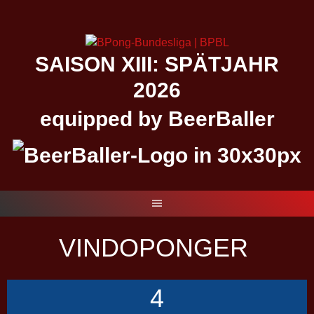
Springe
zum
Inhalt
SAISON XIII: SPÄTJAHR
2026
equipped by BeerBaller
VINDOPONGER
4