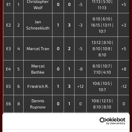
Christopher
11:13 | 5:10 |
E1
1
0
0
-5
+5
Wolf
11:13
8:10 | 6:10 |
Jan
E2
2
1
3
-3
16:15 | 13:11 |
+3
Schneekluth
10:7
13:12 | 8:10 |
E3
4
Marcel Tran
0
2
-5
8:10 | 10:9 |
+5
8:10
Marcel
8:10 | 10:7 |
E4
5
0
1
-8
+8
Bethke
7:10 | 4:10
10:6 | 10:5 |
E5
6
Friedrich R.
1
3
+12
-12
10:7
Dennis
10:6 | 12:13 |
E6
8
0
1
0
0
Rupnow
8:10 | 8:10
Lisa
10:9 | 22:20 |
E7
15
1
3
+3
-3
Rosendorff
10:8