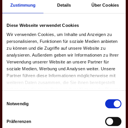
Henriette
6:10 | 6:10 |
Zustimmung
Details
Über Cookies
E8
16
0
0
-12
+12
Bethke
6:10
Diese Webseite verwendet Cookies
DOPPEL-MATCHES
Wir verwenden Cookies, um Inhalte und Anzeigen zu
personalisieren, Funktionen für soziale Medien anbieten
M
#
Spieler
MP
GP
CD
Game-Scores
CD
G
zu können und die Zugriffe auf unsere Website zu
analysieren. Außerdem geben wir Informationen zu Ihrer
Christopher
1
12:13 | 6:10 |
D1
Wolf
0
0
-6
+6
Verwendung unserer Website an unsere Partner für
5
8:10
Friedrich R.
soziale Medien, Werbung und Analysen weiter. Unsere
Partner führen diese Informationen möglicherweise mit
weiteren Daten zusammen, die Sie ihnen bereitgestellt
Jan
haben oder die sie im Rahmen Ihrer Nutzung der Dienste
2
Schneekluth
7:10 | 10:9 |
D2
0
1
-3
+3
gesammelt haben.
4
Marcel
9:10 | 11:13
Einwilligungsauswahl
Bethke
Notwendig
Marcel Tran
Präferenzen
3
7:10 | 9:10 |
D3
Dennis
0
0
-5
+5