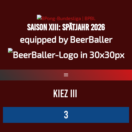
Springe
zum
Inhalt
SAISON XIII: SPÄTJAHR 2026
equipped by BeerBaller
KIEZ III
3