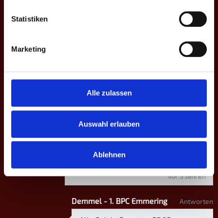
6
9:10
Rupnow
Statistiken
Lisa
7
Rosendorff
5:10 | 8:10 |
D4
0
0
-9
+9
Marketing
8
Henriette
8:10
Bethke
Alle zulassen
2 KOMMENTARE
Demmel - 1. BPC Emmering
Antworten
Auswahl erlauben
Alle Spiele am 27. 02. Nachmittags.
Uhrzeit und evtl Stream wird noch
Ablehnen
bekannt gegeben.
vor 5 Jahren
Demmel - 1. BPC Emmering
Antworten