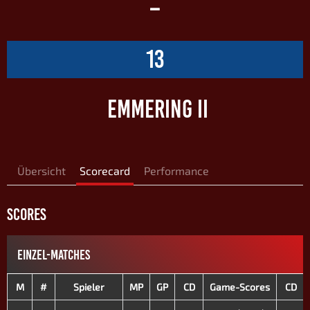
–
13
EMMERING II
Übersicht
Scorecard
Performance
SCORES
EINZEL-MATCHES
M
#
Spieler
MP
GP
CD
Game-Scores
CD