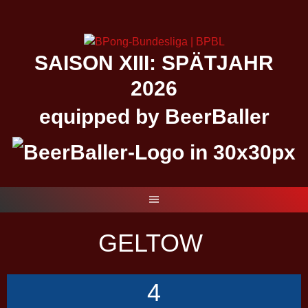
Springe
zum
Inhalt
SAISON XIII: SPÄTJAHR
2026
equipped by BeerBaller
GELTOW
4