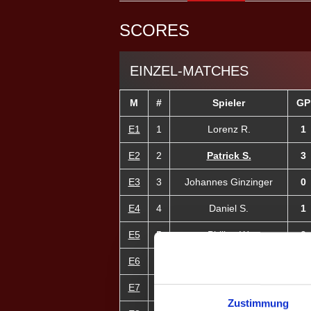
SCORES
EINZEL-MATCHES
M
#
Spieler
GP
E1
1
Lorenz R.
1
E2
2
Patrick S.
3
E3
3
Johannes Ginzinger
0
E4
4
Daniel S.
1
E5
5
Philipp W.
0
E6
6
Daniel K.
0
E7
7
Christina P. ♀
0
Zustimmung