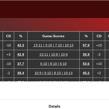
CD
%
Game-Scores
%
CD
-10
42.3
13:11 | 3:10 | 7:10 | 10:13
57.9
+10
+3
42.9
13:11 | 10:8 | 10:9
35.9
-3
-10
37.7
6:10 | 8:10 | 6:10
53.6
+10
-2
39.4
10:9 | 9:10 | 8:10 | 10:13
45.2
+2
-3
27.2
9:10 | 8:10 | 11:13
32.4
+3
-6
35.2
7:10 | 7:10 | 11:13
45.2
+6
-10
31.7
3:10 | 8:10 | 9:10
46.9
+10
Details