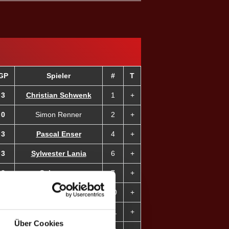
GP
Spieler
#
T
3
Christian Schwenk
1
+
0
Simon Renner
2
+
3
Pascal Enser
4
+
3
Sylwester Lania
6
+
3
C. Lemmen
7
+
3
Nadine T. ♀
10
+
3
Lisa Auer ♀
11
+
Über Cookies