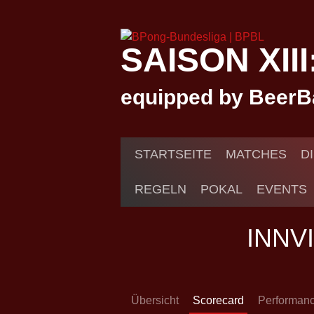
Springe
zum
Inhalt
SAISON XII
equipped by BeerB
STARTSEITE
MATCHES
D
REGELN
POKAL
EVENTS
INNV
Übersicht
Scorecard
Performan