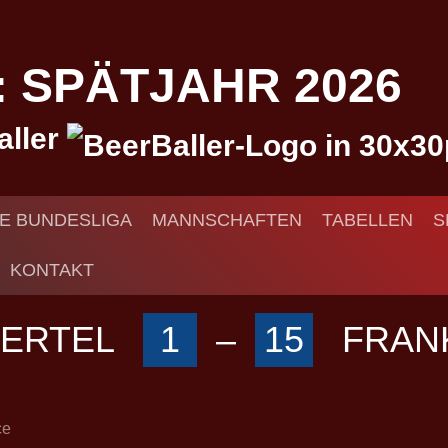
I: SPÄTJAHR 2026
aller
IE BUNDESLIGA
MANNSCHAFTEN
TABELLEN
S
KONTAKT
IERTEL
1
–
15
FRANK
ce