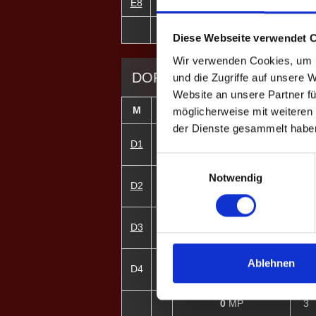
E8
8
Nadine E. ♀
1
1
MP
6
Diese Webseite verwendet 
Wir verwenden Cookies, um I
DOPPEL-MATCHES
und die Zugriffe auf unsere 
Website an unsere Partner fü
M
#
Spieler
GP
möglicherweise mit weiteren
der Dienste gesammelt habe
1
Lorenz R.
D1
0
2
Patrick S.
Einwilligungsauswahl
Notwendig
3
Johannes Ginzinger
D2
2
4
Daniel S.
5
Philipp W.
D3
1
6
Daniel K.
7
Christina P. ♀
Ablehnen
D4
0
8
Nadine E. ♀
0
MP
3