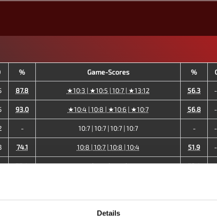
D
%
Game-Scores
%
5
87.8
★10:3 | ★10:5 | 10:7 | ★13:12
56.3
5
93.0
★10:4 | 10:8 | ★10:6 | ★10:7
56.8
2
-
10:7 | 10:7 | 10:7 | 10:7
-
3
74.1
10:8 | 10:7 | 10:8 | 10:4
51.9
2
75.4
16:15 | 10:6 | 10:8 | 10:4
52.4
52.0
10:5 | 10:9 | 9:10 | 10:8 | 13:11
43.0
3
63.4
16:14 | 13:16 | 22:25 | 13:12 | 10:7 | 16:14
62.0
Details