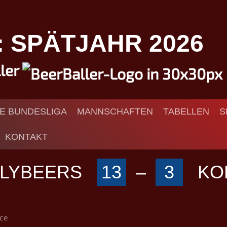
I: SPÄTJAHR 2026
ller
IE BUNDESLIGA
MANNSCHAFTEN
TABELLEN
S
KONTAKT
ZLYBEERS
13
–
3
KO
ce