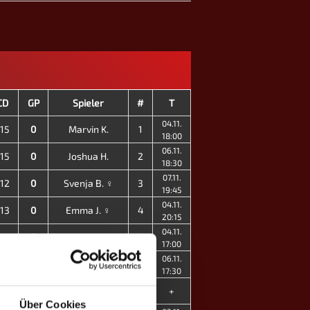
CD
GP
Spieler
#
T
04.11.
-15
0
Marvin K.
1
18:00
06.11.
-15
0
Joshua H.
2
18:30
07.11.
-12
0
Svenja B. ♀
3
19:45
04.11.
-13
0
Emma J. ♀
4
20:15
04.11.
-12
0
Felix W.
5
17:00
06.11.
-7
1
Dennis A.
7
17:30
-3
2
Sebastian S.
8
+
Über Cookies