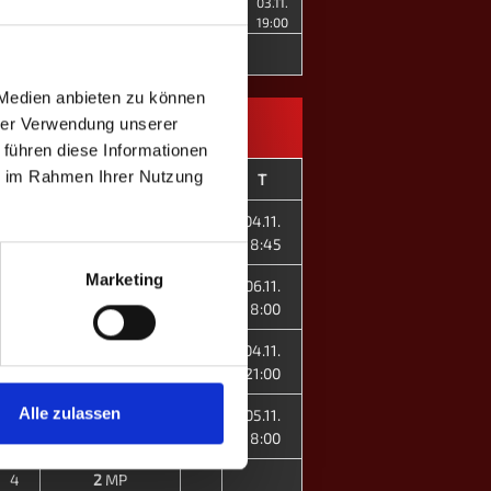
03.11.
+7
4
Dominik K.
9
19:00
-70
7
1
MP
 Medien anbieten zu können
hrer Verwendung unserer
 führen diese Informationen
ie im Rahmen Ihrer Nutzung
GP
Spieler
#
T
Marvin K.
1
04.11.
0
Esther O. ♀
3
18:45
Marketing
Joshua H.
2
06.11.
0
Dennis A.
6
18:00
Emma J. ♀
4
04.11.
4
Felix W.
5
21:00
Alle zulassen
Sebastian S.
7
05.11.
0
Dominik K.
8
18:00
4
2
MP