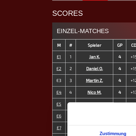
SCORES
EINZEL-MATCHES
M
#
Spieler
GP
C
E1
1
Jan K.
4
+1
E2
2
Daniel O.
4
+1
E3
3
Martin Z.
4
+1
E4
4
Nico M.
4
+1
E5
5
Dennis M.
4
+1
E6
6
Jasmin M. ♀
4
+7
E7
7
Christian K.
4
+
Zustimmung