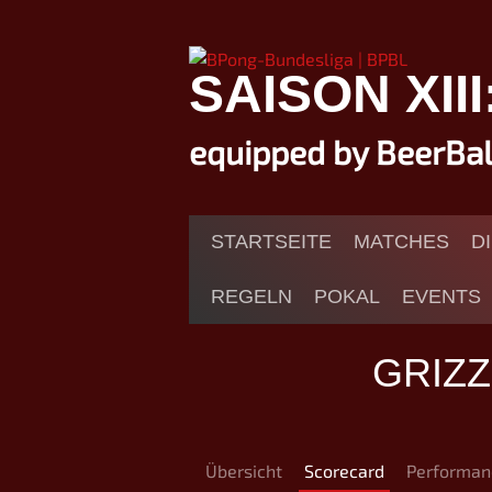
Springe
zum
Inhalt
SAISON XII
equipped by BeerBa
STARTSEITE
MATCHES
D
REGELN
POKAL
EVENTS
GRIZ
Übersicht
Scorecard
Performan