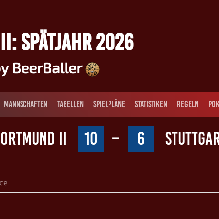
II: SPÄTJAHR 2026
y BeerBaller
MANNSCHAFTEN
TABELLEN
SPIELPLÄNE
STATISTIKEN
REGELN
POK
ORTMUND II
10
–
6
STUTTGA
ce