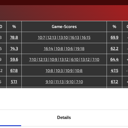
D
%
Game-Scores
%
3
78.8
10:7 | 12:13 | 13:10 | 16:13 | 16:15
69.9
6
74.3
16:14 | 10:8 | 10:6 | 19:18
62.2
9
59.6
7:10 | 12:13 | 10:9 | 13:12 | 6:10 | 13:12 | 7:10
64.4
12
67.8
10:8 | 10:3 | 10:9 | 10:8
47.5
-
5
57.1
9:10 | 11:13 | 9:10 | 7:10
67.2
20
64.5
10:4 | 10:4 | 10:4 | 10:8
33.3
-
2
50.4
9:10 | 9:10 | 10:8 | 16:14 | 9:10 | 9:10
51.2
1
39.3
10:7 | 9:10 | 9:10 | 7:10 | 19:18 | 10:7 | 8:10
40.0
Details
24
57.7
53.4
-