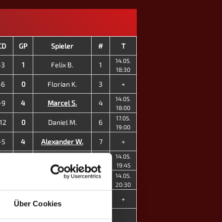
CD
GP
Spieler
#
T
14.05.
-3
1
Felix B.
1
18:30
-6
0
Florian K.
3
+
14.05.
+9
4
Marcel S.
4
18:00
17.05.
12
0
Daniel M.
6
19:00
+5
4
Alexander W.
7
+
14.05.
20
0
Tim Blessing
8
19:45
14.05.
+2
4
Denise B. ♀
10
20:30
+1
4
Melanie P. ♀
13
+
Über Cookies
24
17
4
MP