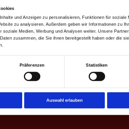
Cookies
nhalte und Anzeigen zu personalisieren, Funktionen für soziale
Website zu analysieren. Außerdem geben wir Informationen zu I
%
Game-Scores
%
CD
r soziale Medien, Werbung und Analysen weiter. Unsere Partner
 Daten zusammen, die Sie ihnen bereitgestellt haben oder die s
92.3
70.3
10:7 | 14:16 | ★10:6 | 10:3 | 10:9
-15
n.
78.3
62.5
77.1
51.1
10:6 | 13:12 | 11:13 | 8:10 | 7:10 | 7:10
+4
44.2
72.5
Präferenzen
Statistiken
80.7
65.5
7:10 | 13:11 | 10:8 | 11:13 | 10:7 | 13:11
-2
39.1
52.4
74.0
46.4
10:9 | 10:9 | 11:13 | 10:8 | 10:8
-6
35.0
48.8
Auswahl erlauben
65.0
58.4
-19