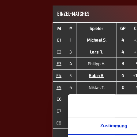
EINZEL-MATCHES
M
#
Spieler
GP
C
E1
1
Michael S.
4
+
E2
3
Lars R.
4
+
E3
4
Philipp H.
3
-
E4
5
Robin R.
4
+
E5
6
Niklas T.
0
-
E6
8
Tim H.
4
+
E7
11
Anna-Lena B. ♀
2
-
E8
12
Aggi R. ♀
3
-
Zustimmung
4
MP
24
+