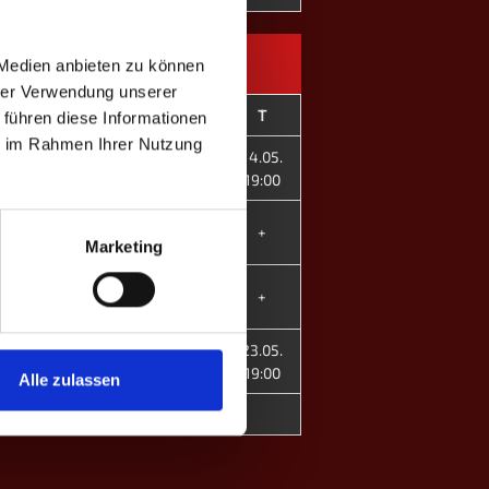
 Medien anbieten zu können
hrer Verwendung unserer
GP
Spieler
#
T
 führen diese Informationen
ie im Rahmen Ihrer Nutzung
Felix B.
1
14.05.
1
Marcel S.
3
19:00
Florian K.
2
4
+
Alexander W.
5
Marketing
Daniel M.
4
2
+
Nina K. ♀
7
Tim Blessing
6
23.05.
1
Jana Lenz ♀
8
19:00
Alle zulassen
8
2
MP