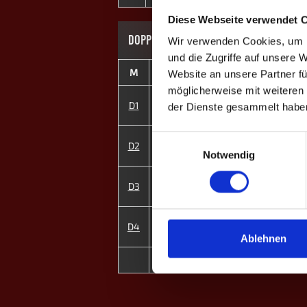
Diese Webseite verwendet 
DOPPEL-MATCHES
Wir verwenden Cookies, um I
und die Zugriffe auf unsere 
M
#
Spieler
GP
CD
Website an unsere Partner fü
möglicherweise mit weiteren
1
Michael S.
D1
4
+15
der Dienste gesammelt habe
6
Tim H.
3
Philipp H.
Einwilligungsauswahl
D2
2
-4
5
Niklas T.
Notwendig
2
Lars R.
D3
4
+2
8
Aggi R. ♀
4
Robin R.
D4
4
+6
7
Wero S. ♀
Ablehnen
6
MP
14
+19