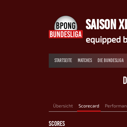
Springe
zum
Inhalt
SAISON XI
equipped b
STARTSEITE
MATCHES
DIE BUNDESLIGA
D
Übersicht
Scorecard
Performan
SCORES