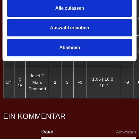
Alle zulassen
Mariella
10
W.
10:7 | 10:5 |
D2
2
3
+8
-8
11
Philipp
8:10 | 10:8
Auswahl erlauben
W.
Jacob P.
13:10 | 8:10 |
Ablehnen
8
D3
Nadine
2
3
+5
10:9 | 9:10 |
-5
16
F.
10:3
Josef T.
9
10:6 | 10:8 |
D4
Marc
2
3
+9
-9
15
10:7
Pancheri
EIN KOMMENTAR
Dave
Antworten