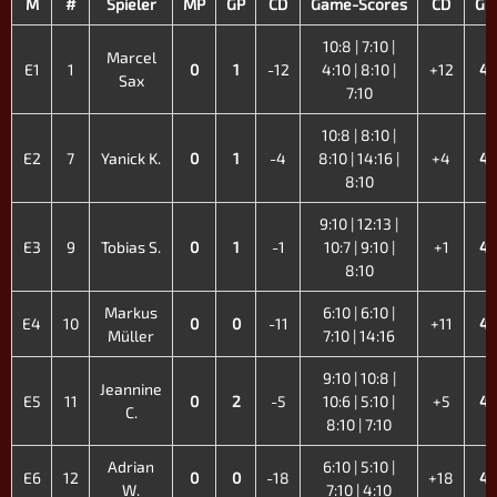
M
#
Spieler
MP
GP
CD
Game-Scores
CD
GP
10:8 | 7:10 |
Marcel
E1
1
0
1
-12
4:10 | 8:10 |
+12
4
Sax
7:10
10:8 | 8:10 |
E2
7
Yanick K.
0
1
-4
8:10 | 14:16 |
+4
4
8:10
9:10 | 12:13 |
E3
9
Tobias S.
0
1
-1
10:7 | 9:10 |
+1
4
8:10
Markus
6:10 | 6:10 |
E4
10
0
0
-11
+11
4
Müller
7:10 | 14:16
9:10 | 10:8 |
Jeannine
E5
11
0
2
-5
10:6 | 5:10 |
+5
4
C.
8:10 | 7:10
Adrian
6:10 | 5:10 |
E6
12
0
0
-18
+18
4
W.
7:10 | 4:10