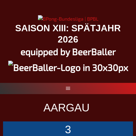
Springe
zum
Inhalt
SAISON XIII: SPÄTJAHR
2026
equipped by BeerBaller
AARGAU
3