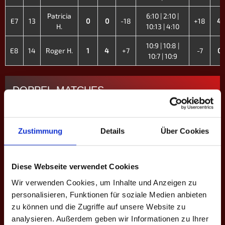
Patricia
6:10 | 2:10 |
E7
13
0
0
-18
+18
4
H.
10:13 | 4:10
10:9 | 10:8 |
E8
14
Roger H.
1
4
+7
-7
0
10:7 | 10:9
DOPPEL-MATCHES
M
#
Spieler
MP
GP
CD
Game-Scores
CD
GP
Zustimmung
Details
Über Cookies
Marcel
1
Sax
7:10 | 6:10 |
D1
0
0
-11
+11
3
10
Markus
6:10
Müller
Diese Webseite verwendet Cookies
Wir verwenden Cookies, um Inhalte und Anzeigen zu
Yanick K.
7
8:10 | 10:9 |
personalisieren, Funktionen für soziale Medien anbieten
D2
Patricia
0
1
-3
+3
3
13
9:10 | 9:10
zu können und die Zugriffe auf unsere Website zu
H.
analysieren. Außerdem geben wir Informationen zu Ihrer