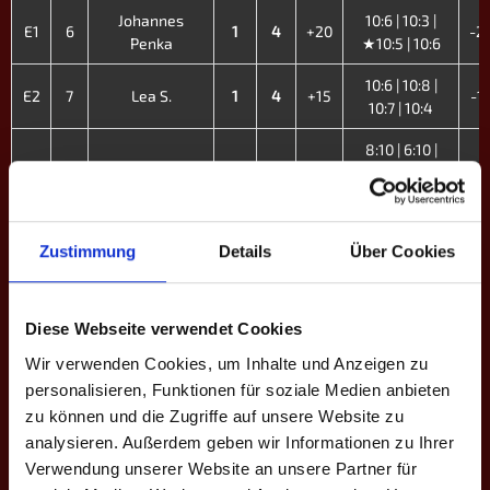
Johannes
10:6 | 10:3 |
E1
6
1
4
+20
-2
Penka
★10:5 | 10:6
10:6 | 10:8 |
E2
7
Lea S.
1
4
+15
-1
10:7 | 10:4
8:10 | 6:10 |
12:13 | 10:8 |
E3
10
Levin Eder
1
4
+6
-6
10:5 | 10:6 |
10:9
Zustimmung
Details
Über Cookies
10:6 | 10:8 |
Luka
E4
11
1
4
+10
10:7 | 9:10 |
-1
Salavarda
10:8
Diese Webseite verwendet Cookies
6:10 | 9:10 |
Wir verwenden Cookies, um Inhalte und Anzeigen zu
3:10 | 10:8 |
E5
12
Leonie Apostel
0
3
-13
+1
personalisieren, Funktionen für soziale Medien anbieten
19:16 | 10:9 |
zu können und die Zugriffe auf unsere Website zu
6:10
analysieren. Außerdem geben wir Informationen zu Ihrer
10:9 | 10:9 |
Verwendung unserer Website an unsere Partner für
Alexander
E6
13
1
4
±0
7:10 | 16:15 |
±0