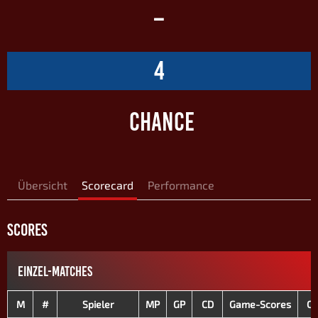
–
4
CHANCE
Übersicht
Scorecard
Performance
SCORES
EINZEL-MATCHES
M
#
Spieler
MP
GP
CD
Game-Scores
C