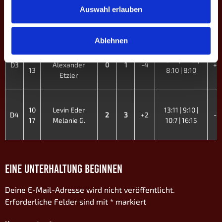
Auswahl erlauben
6
Penka
10:5 | 10:4 |
D2
2
3
+13
-13
18
Helen
10:8
Schwinkendorf
Ablehnen
Leonie Apostel
12
13:11 | 11:13 |
D3
Alexander
0
1
-4
+4
13
8:10 | 8:10
Etzler
10
Levin Eder
13:11 | 9:10 |
D4
2
3
+2
-2
17
Melanie G.
10:7 | 16:15
EINE UNTERHALTUNG BEGINNEN
Deine E-Mail-Adresse wird nicht veröffentlicht.
Erforderliche Felder sind mit
*
markiert