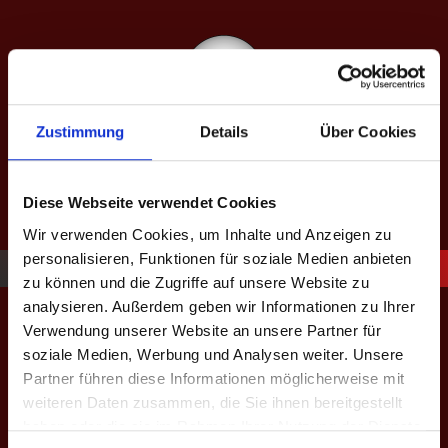
Springe
zum
Inhalt
Zustimmung
Details
Über Cookies
SAISON XIII: SPÄTJAHR 2026
equipped by BeerBaller
Diese Webseite verwendet Cookies
Wir verwenden Cookies, um Inhalte und Anzeigen zu
personalisieren, Funktionen für soziale Medien anbieten
zu können und die Zugriffe auf unsere Website zu
Geschützt: Saison III: Spielerliste
analysieren. Außerdem geben wir Informationen zu Ihrer
Verwendung unserer Website an unsere Partner für
soziale Medien, Werbung und Analysen weiter. Unsere
– Trunkenbolde Tönisvorst
Partner führen diese Informationen möglicherweise mit
weiteren Daten zusammen, die Sie ihnen bereitgestellt
Dieser Inhalt ist passwortgeschützt. Um ihn anschauen zu
haben oder die sie im Rahmen Ihrer Nutzung der Dienste