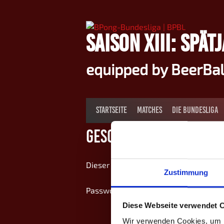
Springe
zum
Inhalt
SAISON XIII: SPÄT
equipped by BeerBa
STARTSEITE
MATCHES
DIE BUNDESLIGA
Geschützt: Saison III:
Dieser Inhalt ist passwortgeschützt.
Zustimmung
Passwort:
Diese Webseite verwendet 
Wir verwenden Cookies, um I