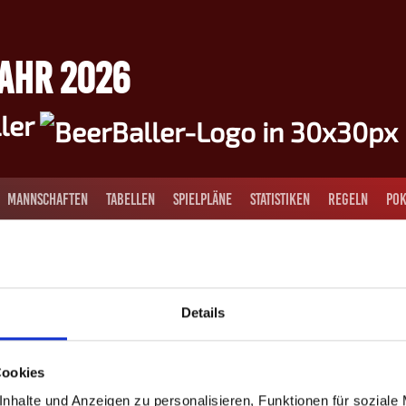
JAHR 2026
ller
MANNSCHAFTEN
TABELLEN
SPIELPLÄNE
STATISTIKEN
REGELN
POK
 Spielerliste – Höchster Axt
 Um ihn anschauen zu können, bitte das Passwort eingeben:
Details
Cookies
nhalte und Anzeigen zu personalisieren, Funktionen für soziale