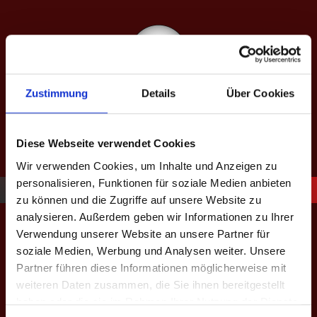
Springe
zum
Inhalt
Zustimmung
Details
Über Cookies
SAISON XIII: SPÄTJAHR 2026
equipped by BeerBaller
Diese Webseite verwendet Cookies
Wir verwenden Cookies, um Inhalte und Anzeigen zu
personalisieren, Funktionen für soziale Medien anbieten
zu können und die Zugriffe auf unsere Website zu
Geschützt: Saison III: Spielerliste
analysieren. Außerdem geben wir Informationen zu Ihrer
Verwendung unserer Website an unsere Partner für
soziale Medien, Werbung und Analysen weiter. Unsere
– BPC Hinterland
Partner führen diese Informationen möglicherweise mit
weiteren Daten zusammen, die Sie ihnen bereitgestellt
Dieser Inhalt ist passwortgeschützt. Um ihn anschauen zu
haben oder die sie im Rahmen Ihrer Nutzung der Dienste