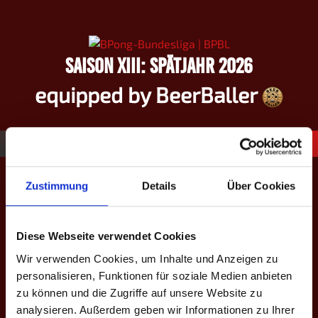
Springe
zum
Inhalt
SAISON XIII: SPÄTJAHR 2026
equipped by BeerBaller
33
Marielle Kropf ♀
Zustimmung
Details
Über Cookies
Diese Webseite verwendet Cookies
Wir verwenden Cookies, um Inhalte und Anzeigen zu
#
33
personalisieren, Funktionen für soziale Medien anbieten
zu können und die Zugriffe auf unsere Website zu
Name
Marielle Kropf ♀
analysieren. Außerdem geben wir Informationen zu Ihrer