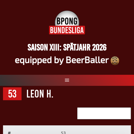
Springe
zum
Inhalt
SAISON XIII: SPÄTJAHR 2026
equipped by BeerBaller
53
Leon H.
#
53