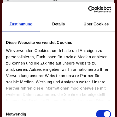
Name
Leon H.
Nationalität
Deutschland
Zustimmung
Details
Über Cookies
Aktuelle Mannschaft
Schobbe Drinke
Frühere Mannschaften
Schobbe II
Diese Webseite verwendet Cookies
Ligen
4. Bundesliga, 5. Bundesliga
Wir verwenden Cookies, um Inhalte und Anzeigen zu
Saisons
V. Herbst 2022, VI. Frühjahr 2023,
personalisieren, Funktionen für soziale Medien anbieten
VII. Herbst 2023, VIII. Frühjahr
zu können und die Zugriffe auf unsere Website zu
2024, IX. Herbst 2024, X. Frühjahr
analysieren. Außerdem geben wir Informationen zu Ihrer
2025, XI. Herbst 2025, XII.
Verwendung unserer Website an unsere Partner für
Frühjahr 2026, XIII. Herbst 2026
soziale Medien, Werbung und Analysen weiter. Unsere
Partner führen diese Informationen möglicherweise mit
4. BUNDESLIGA
weiteren Daten zusammen, die Sie ihnen bereitgestellt
haben oder die sie im Rahmen Ihrer Nutzung der Dienste
gesammelt haben.
Saison
Mannschaft
★
H
S
%
M
M+
M-
Einwilligungsauswahl
Notwendig