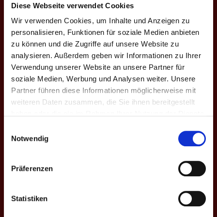
Diese Webseite verwendet Cookies
Wir verwenden Cookies, um Inhalte und Anzeigen zu
#
9
personalisieren, Funktionen für soziale Medien anbieten
Name
Konradin S.
zu können und die Zugriffe auf unsere Website zu
analysieren. Außerdem geben wir Informationen zu Ihrer
Nationalität
Deutschland
Verwendung unserer Website an unsere Partner für
Frühere Mannschaften
EJUN
soziale Medien, Werbung und Analysen weiter. Unsere
Partner führen diese Informationen möglicherweise mit
Ligen
4. Bundesliga
weiteren Daten zusammen, die Sie ihnen bereitgestellt
Saisons
VI. Frühjahr 2023, VII. Herbst
haben oder die sie im Rahmen Ihrer Nutzung der Dienste
2023, VIII. Frühjahr 2024
gesammelt haben.
Einwilligungsauswahl
Notwendig
4. BUNDESLIGA
Präferenzen
Saison
Mannschaft
★
H
S
%
M
M+
M
VI. Fr. 2023
EJUN
0
57
180
31.7
3
1
2
Statistiken
VII. H. 2023
EJUN
0
0
0
-
0
0
0