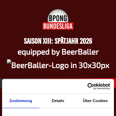
Springe
zum
Inhalt
SAISON XIII: SPÄTJAHR 2026
equipped by BeerBaller
9
Konradin S.
Zustimmung
Details
Über Cookies