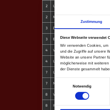
2
Uros Djuric
2
Milos Gajovic
Zustimmung
3
Danilo Prascevic
Diese Webseite verwendet 
3
Bozidar Race
Wir verwenden Cookies, um I
4
Vasilije Obradovic
und die Zugriffe auf unsere 
Website an unsere Partner fü
4
Lazar Karadzic
möglicherweise mit weiteren
der Dienste gesammelt habe
7
Luka Markovic
Einwilligungsauswahl
7
Nikoleta Radicevic ♀
Notwendig
8
Vukasin Blanusa
8
Ilija Gavranic