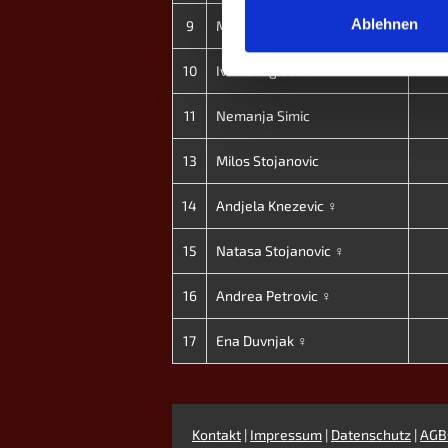
Ablehnen
9
Marija Itov ♀
10
Ivan Dragicevic
11
Nemanja Simic
13
Milos Stojanovic
14
Andjela Knezevic ♀
15
Natasa Stojanovic ♀
16
Andrea Petrovic ♀
17
Ena Duvnjak ♀
Kontakt
|
Impressum
|
Datenschutz
|
AGB