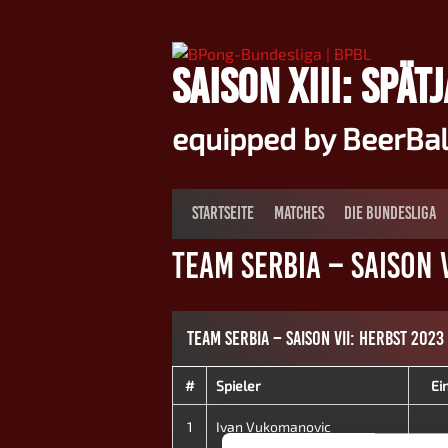
Springe
zum
Inhalt
SAISON XIII: SPÄT
equipped by BeerBa
STARTSEITE
MATCHES
DIE BUNDESLIGA
Team Serbia – Saison V
TEAM SERBIA – SAISON VII: HERBST 2023
#
Spieler
Ei
1
Ivan Vukomanovic