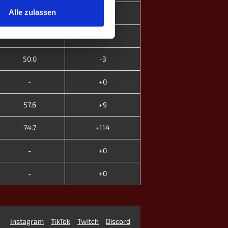
Alle zulassen
79.4
+55
-
+0
50.0
-3
-
+0
57.6
+9
74.7
+114
-
+0
-
+0
Instagram
TikTok
Twitch
Discord