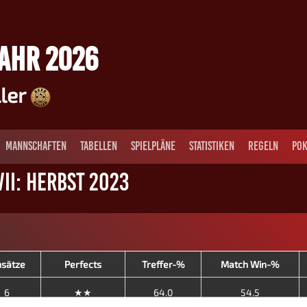
JAHR 2026
ller
MANNSCHAFTEN
TABELLEN
SPIELPLÄNE
STATISTIKEN
REGELN
POK
II: Herbst 2023
nsätze
Perfects
Treffer-%
Match Win-%
6
★★
64.0
54.5