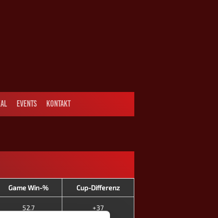
AL
EVENTS
KONTAKT
Game Win-%
Cup-Differenz
52.7
+37