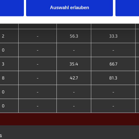
Auswahl erlauben
4
-
36.6
85.7
0
-
-
-
2
-
56.3
33.3
0
-
-
-
3
-
35.4
66.7
8
-
42.7
81.3
0
-
-
-
0
-
-
-
s