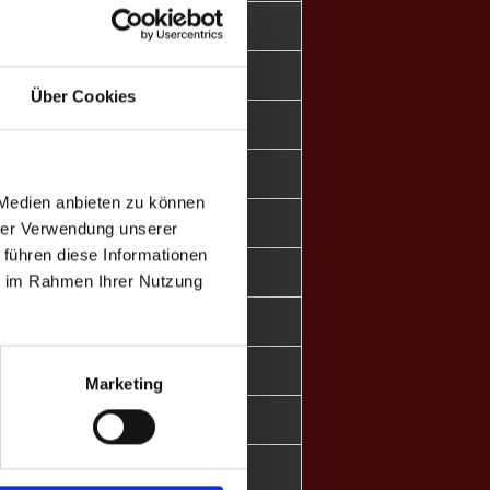
43.8
-6
70.4
+119
Über Cookies
63.5
+50
68.1
+75
 Medien anbieten zu können
39.3
-40
hrer Verwendung unserer
 führen diese Informationen
70.0
+33
ie im Rahmen Ihrer Nutzung
55.2
+20
85.7
+26
Marketing
50.9
+20
67.9
+44