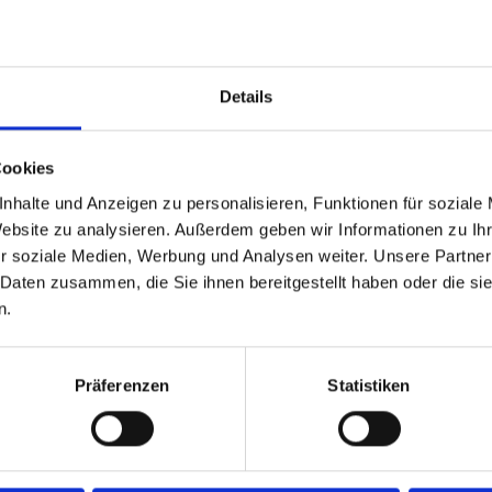
6
★★★★★
70.4
41.7
7
★★★
74.5
78.6
Details
8
★★★★★
72.7
75.0
Cookies
6
-
67.7
70.0
nhalte und Anzeigen zu personalisieren, Funktionen für soziale
4
-
62.9
20.0
Website zu analysieren. Außerdem geben wir Informationen zu I
r soziale Medien, Werbung und Analysen weiter. Unsere Partner
4
★★★
66.0
75.0
 Daten zusammen, die Sie ihnen bereitgestellt haben oder die s
n.
5
★★
57.8
60.0
2
-
31.7
100.0
Präferenzen
Statistiken
6
-
60.7
50.0
5
★
61.5
66.7