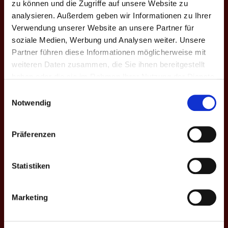
zu können und die Zugriffe auf unsere Website zu
analysieren. Außerdem geben wir Informationen zu Ihrer
#
Spieler
Einsätze
Perfects
Treffer-%
Ma
Verwendung unserer Website an unsere Partner für
soziale Medien, Werbung und Analysen weiter. Unsere
4
Kevin Kraus
9
★
63.0
Partner führen diese Informationen möglicherweise mit
5
Samu Godonou
9
-
58.6
weiteren Daten zusammen, die Sie ihnen bereitgestellt
haben oder die sie im Rahmen Ihrer Nutzung der Dienste
6
Kay Reding
9
★★
64.5
gesammelt haben.
Einwilligungsauswahl
Notwendig
1
Arthur Pesch
9
-
56.6
4
Sacha Beckers
7
-
50.2
Präferenzen
5
Felix Bigdowski
8
-
53.9
Statistiken
3
Eric Brandenburger
9
-
55.0
Marketing
8
De Jang
0
-
-
9
Laura Schröder
9
-
43.2