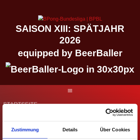
Springe
zum
Inhalt
SAISON XIII: SPÄTJAHR
2026
equipped by BeerBaller
STARTSEITE
MATCHES
Zustimmung
Details
Über Cookies
DIE BUNDESLIGA