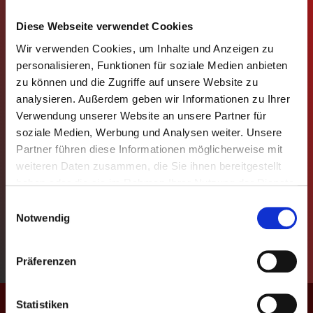
MANNSCHAFTEN
Diese Webseite verwendet Cookies
Wir verwenden Cookies, um Inhalte und Anzeigen zu
TABELLEN
personalisieren, Funktionen für soziale Medien anbieten
zu können und die Zugriffe auf unsere Website zu
SPIELPLÄNE
analysieren. Außerdem geben wir Informationen zu Ihrer
Verwendung unserer Website an unsere Partner für
STATISTIKEN
soziale Medien, Werbung und Analysen weiter. Unsere
Partner führen diese Informationen möglicherweise mit
REGELN
weiteren Daten zusammen, die Sie ihnen bereitgestellt
haben oder die sie im Rahmen Ihrer Nutzung der Dienste
POKAL
gesammelt haben.
Einwilligungsauswahl
Notwendig
EVENTS
Präferenzen
KONTAKT
Geschützt: Kapitäne
Statistiken