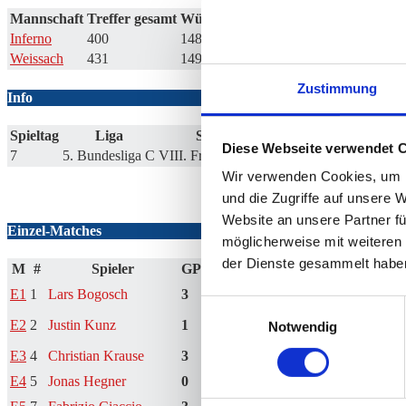
Mannschaft
Treffer gesamt
Würfe gesamt
Treffer-Quote
Cup-Dif
Inferno
400
1487
26.9 %
-31
Weissach
431
1497
28.8 %
+31
Zustimmung
Info
Spieltag
Liga
Saison
Datum
Diese Webseite verwendet 
7
5. Bundesliga C
VIII. Frühjahr 2024
15.04. - 28.04.2024
Wir verwenden Cookies, um I
Scores
und die Zugriffe auf unsere 
Website an unsere Partner fü
Einzel-Matches
möglicherweise mit weiteren
der Dienste gesammelt habe
M
#
Spieler
GP
CD
%
Game-Scores
E1
1
Lars Bogosch
3
+5
33.6
10:8 | 9:10 | 10:9 | 10:7
Einwilligungsauswahl
E2
2
Justin Kunz
1
-3
31.6
10:8 | 6:10 | 11:13 | 9:10
Notwendig
E3
4
Christian Krause
3
+6
28.9
10:6 | 13:11 | 10:8
E4
5
Jonas Hegner
0
-11
20.7
5:10 | 8:10 | 6:10