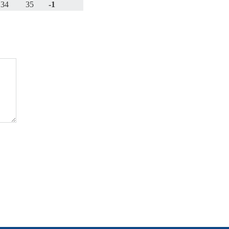
34
35
-1
sind mit
*
markiert
n nächsten Kommentar speichern.