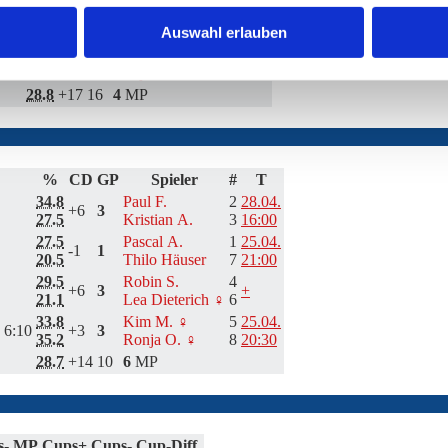
10:9
29.1
+1
2
Mirko B.
5
19:30
8:10
29.2
+3
3
Kim M. ♀
7
+
Auswahl erlauben
24.5
-4
1
Lea Dieterich ♀
9
+
33.0
+14
3
Ronja O. ♀
20
+
28.8
+17
16
4
MP
%
CD
GP
Spieler
#
T
34.8
Paul F.
2
28.04.
+6
3
27.5
Kristian A.
3
16:00
27.5
Pascal A.
1
25.04.
-1
1
20.5
Thilo Häuser
7
21:00
29.5
Robin S.
4
+6
3
+
21.1
Lea Dieterich ♀
6
33.8
Kim M. ♀
5
25.04.
| 6:10
+3
3
35.2
Ronja O. ♀
8
20:30
28.7
+14
10
6
MP
s-
MP
Cups+
Cups-
Cup-Diff.