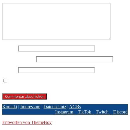
Kommentar
*
Name
*
E-Mail-Adresse
*
Website
Name, E-Mail-Adresse und Website in diesem Browser für
meinen nächsten Kommentar speichern.
Kontakt
|
Impressum
|
Datenschutz
|
AGBs
Instagram
TikTok
Twitch
Discord
© 2026 BPBL GmbH
Entworfen von ThemeBoy