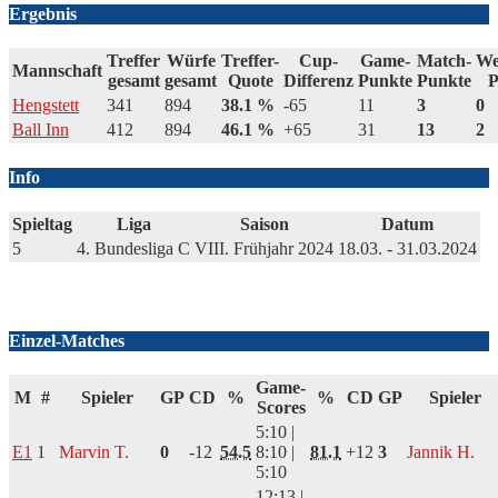
Ergebnis
Treffer
Würfe
Treffer-
Cup-
Game-
Match-
We
Mannschaft
gesamt
gesamt
Quote
Differenz
Punkte
Punkte
P
Hengstett
341
894
38.1 %
-65
11
3
0
Ball Inn
412
894
46.1 %
+65
31
13
2
Info
Spieltag
Liga
Saison
Datum
5
4. Bundesliga C
VIII. Frühjahr 2024
18.03. - 31.03.2024
Scores
Einzel-Matches
Game-
M
#
Spieler
GP
CD
%
%
CD
GP
Spieler
Scores
5:10 |
E1
1
Marvin T.
0
-12
54.5
8:10 |
81.1
+12
3
Jannik H.
5:10
12:13 |