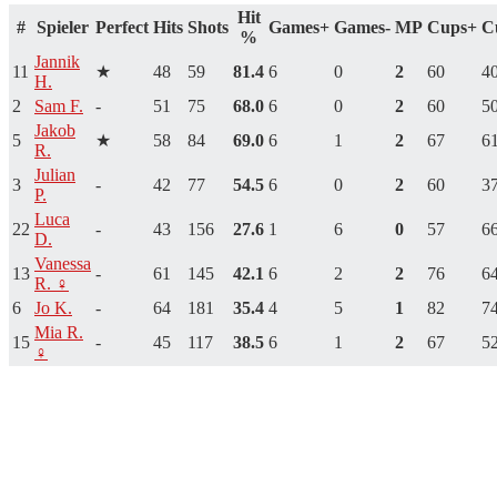
Hit
#
Spieler
Perfect
Hits
Shots
Games+
Games-
MP
Cups+
C
%
Jannik
11
★
48
59
81.4
6
0
2
60
4
H.
2
Sam F.
-
51
75
68.0
6
0
2
60
5
Jakob
5
★
58
84
69.0
6
1
2
67
6
R.
Julian
3
-
42
77
54.5
6
0
2
60
3
P.
Luca
22
-
43
156
27.6
1
6
0
57
6
D.
Vanessa
13
-
61
145
42.1
6
2
2
76
6
R. ♀
6
Jo K.
-
64
181
35.4
4
5
1
82
7
Mia R.
15
-
45
117
38.5
6
1
2
67
5
♀
Eine Unterhaltung beginnen
Deine E-Mail-Adresse wird nicht veröffentlicht.
Erforderliche
Felder sind mit
*
markiert