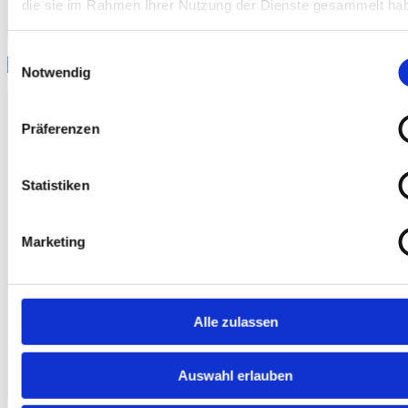
die sie im Rahmen Ihrer Nutzung der Dienste gesammelt ha
6:10
1
MP
7
-45
40.4
49.6
+45
21
7
MP
Einwilligungsauswahl
Doppel-Matches
Notwendig
Game-
M
#
Spieler
GP
CD
%
%
CD
GP
Spieler
Scores
Präferenzen
11:13 |
1
Marvin T.
60.0
81.8
Jannik H.
D1
0
-8
5:10 |
+8
3
2
Kevin K.
42.1
60.0
Jakob R.
7:10★
Statistiken
5:10 |
3
Manuel S.
39.3
66.7
Sam F.
D2
0
-8
9:10 |
+8
3
4
Felix J.
44.0
48.0
Julian P.
8:10
Marketing
6:10 |
5
Marvin S.
34.7
10:7 |
28.2
Luca D.
D3
3
+2
-2
1
6
Selina B. ♀
20.3
10:7 |
22.2
Jo K.
13:12
8:10 |
Alle zulassen
7
Melanie H. ♀
31.3
9:10 |
46.8
Vanessa R. ♀
D4
1
-6
+6
3
8
Faye W. ♀
33.3
10:7 |
30.6
Mia R. ♀
4:10
Auswahl erlauben
2
MP
4
-20
34.4
40.2
+20
10
6
MP