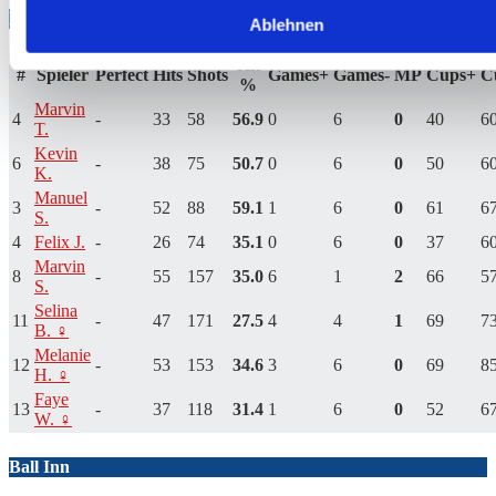
Hengstett
Ablehnen
Hit
#
Spieler
Perfect
Hits
Shots
Games+
Games-
MP
Cups+
C
%
Marvin
4
-
33
58
56.9
0
6
0
40
6
T.
Kevin
6
-
38
75
50.7
0
6
0
50
6
K.
Manuel
3
-
52
88
59.1
1
6
0
61
6
S.
4
Felix J.
-
26
74
35.1
0
6
0
37
6
Marvin
8
-
55
157
35.0
6
1
2
66
5
S.
Selina
11
-
47
171
27.5
4
4
1
69
7
B. ♀
Melanie
12
-
53
153
34.6
3
6
0
69
8
H. ♀
Faye
13
-
37
118
31.4
1
6
0
52
6
W. ♀
Ball Inn