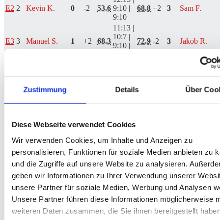
E2
2
Kevin K.
0
-2
53.6
9:10 |
68.8
+2
3
Sam F.
9:10
11:13 |
10:7 |
E3
3
Manuel S.
1
+2
68.3
72.9
-2
3
Jakob R.
9:10 |
11:13
3:10 |
E4
4
Felix J.
0
-15
30.6
5:10 |
57.7
+15
3
Julian P.
7:10
Zustimmung
Details
Über Coo
10:8 |
E5
8
Marvin S.
3
+7
35.3
10:9 |
27.1
-7
0
Luca D.
10:6
8:10 |
Diese Webseite verwendet Cookies
10:9 |
E6
11
Selina B. ♀
1
-6
32.4
39.8
+6
3
Vanessa R. 
6:10 |
Wir verwenden Cookies, um Inhalte und Anzeigen zu
9:10
personalisieren, Funktionen für soziale Medien anbieten zu 
10:9 |
und die Zugriffe auf unsere Website zu analysieren. Außerd
6:10 |
geben wir Informationen zu Ihrer Verwendung unserer Websi
E7
12
Melanie H. ♀
2
-10
36.2
8:10 |
44.0
+10
3
Jo K.
10:9 |
unsere Partner für soziale Medien, Werbung und Analysen we
4:10
Unsere Partner führen diese Informationen möglicherweise m
6:10 |
weiteren Daten zusammen, die Sie ihnen bereitgestellt habe
E8
13
Faye W. ♀
0
-9
30.0
9:10 |
44.1
+9
3
Mia R. ♀