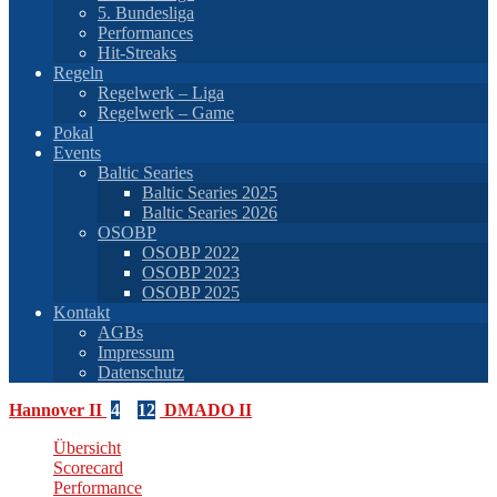
5. Bundesliga
Performances
Hit-Streaks
Regeln
Regelwerk – Liga
Regelwerk – Game
Pokal
Events
Baltic Searies
Baltic Searies 2025
Baltic Searies 2026
OSOBP
OSOBP 2022
OSOBP 2023
OSOBP 2025
Kontakt
AGBs
Impressum
Datenschutz
Hannover II
4
–
12
DMADO II
Übersicht
Scorecard
Performance