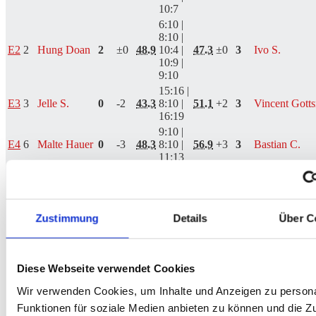
10:7
6:10 |
8:10 |
E2
2
Hung Doan
2
±0
48.9
10:4 |
47.3
±0
3
Ivo S.
10:9 |
9:10
15:16 |
E3
3
Jelle S.
0
-2
43.3
8:10 |
51.1
+2
3
Vincent Gott
16:19
9:10 |
E4
6
Malte Hauer
0
-3
48.3
8:10 |
56.9
+3
3
Bastian C.
11:13
13:11 |
E5
8
Nils O.
3
+4
40.7
10:9 |
32.9
-4
0
Lili W. ♀
10:7
8:10 |
Zustimmung
Details
Über C
13:10 |
E6
9
Fred H.
3
+3
39.8
34.7
-3
1
Anna S. ♀
10:6 |
10:9
8:10 |
Diese Webseite verwendet Cookies
E7
13
Jannike V. ♀
0
-6
35.3
8:10 |
47.6
+6
3
Toni S.
Wir verwenden Cookies, um Inhalte und Anzeigen zu persona
8:10
Funktionen für soziale Medien anbieten zu können und die Zug
9:10 |