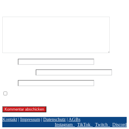
Felder sind mit
*
markiert
Kommentar
*
Name
*
E-Mail-Adresse
*
Website
Name, E-Mail-Adresse und Website in diesem Browser für
meinen nächsten Kommentar speichern.
Kontakt
|
Impressum
|
Datenschutz
|
AGBs
Instagram
TikTok
Twitch
Discord