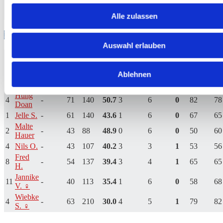
8:10
0
MP
2
-10
43.3
50.0
+10
12
8
MP
Alle zulassen
Hannover II
Auswahl erlauben
Hit
#
Spieler
Perfect
Hits
Shots
Games+
Games-
MP
Cups+
Cu
%
Ablehnen
Philipp
6
-
54
95
56.8
3
4
1
65
60
H.
Hung
4
-
71
140
50.7
3
6
0
82
78
Doan
1
Jelle S.
-
61
140
43.6
1
6
0
67
65
Malte
2
-
43
88
48.9
0
6
0
50
60
Hauer
4
Nils O.
-
43
107
40.2
3
3
1
53
56
Fred
8
-
54
137
39.4
3
4
1
65
65
H.
Jannike
11
-
40
113
35.4
1
6
0
58
68
V. ♀
Wiebke
4
-
63
210
30.0
4
5
1
79
82
S. ♀