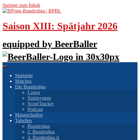
Springe zum Inhalt
Saison XIII: Spätjahr 2026
equipped by BeerBaller
Startseite
Matches
Die Bundesliga
Logos
Spielsystem
ScoreTracker
Podcast
Mannschaften
Tabellen
Bundesliga
2. Bundesliga
3. Bundesliga A