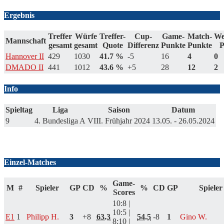
Ergebnis
Treffer
Würfe
Treffer-
Cup-
Game-
Match-
We
Mannschaft
gesamt
gesamt
Quote
Differenz
Punkte
Punkte
P
Hannover II
429
1030
41.7 %
-5
16
4
0
DMADO II
441
1012
43.6 %
+5
28
12
2
Info
Spieltag
Liga
Saison
Datum
9
4. Bundesliga A
VIII. Frühjahr 2024
13.05. - 26.05.2024
Scores
Einzel-Matches
Game-
M
#
Spieler
GP
CD
%
%
CD
GP
Spieler
Scores
10:8 |
10:5 |
E1
1
Philipp H.
3
+8
63.3
54.5
-8
1
Gino W.
8:10 |