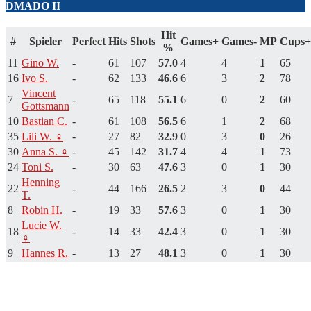
DMADO II
Hit
#
Spieler
Perfect
Hits
Shots
Games+
Games-
MP
Cups+
%
11
Gino W.
-
61
107
57.0
4
4
1
65
16
Ivo S.
-
62
133
46.6
6
3
2
78
Vincent
7
-
65
118
55.1
6
0
2
60
Gottsmann
10
Bastian C.
-
61
108
56.5
6
1
2
68
35
Lili W. ♀
-
27
82
32.9
0
3
0
26
30
Anna S. ♀
-
45
142
31.7
4
4
1
73
24
Toni S.
-
30
63
47.6
3
0
1
30
Henning
22
-
44
166
26.5
2
3
0
44
T.
8
Robin H.
-
19
33
57.6
3
0
1
30
Lucie W.
18
-
14
33
42.4
3
0
1
30
♀
9
Hannes R.
-
13
27
48.1
3
0
1
30
Eine Unterhaltung beginnen
Deine E-Mail-Adresse wird nicht veröffentlicht.
Erforderliche