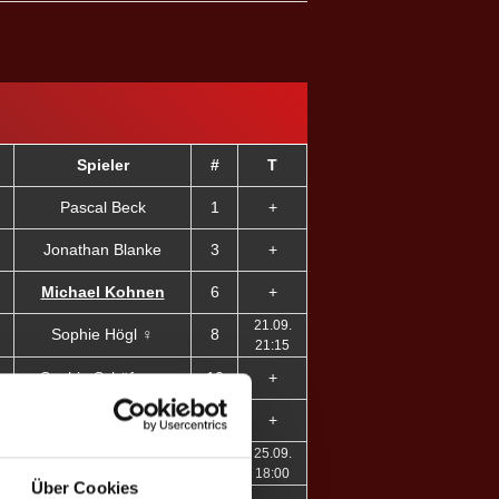
Spieler
#
T
Pascal Beck
1
+
Jonathan Blanke
3
+
Michael Kohnen
6
+
21.09.
Sophie Högl ♀
8
21:15
Sophia Schäfer ♀
10
+
Reinis D.
14
+
25.09.
Sofiia S. ♀
15
18:00
Über Cookies