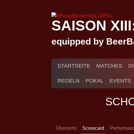
Springe
zum
Inhalt
SAISON XII
equipped by BeerB
STARTSEITE
MATCHES
D
REGELN
POKAL
EVENTS
SCH
Übersicht
Scorecard
Performan