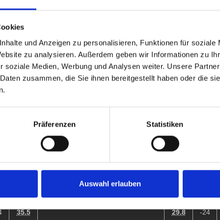
0
22.5
8:10 | 10:7 | 12:13 | 9:10
23.7
±0
3
6
34.1
30.8
-26
11
Cookies
nhalte und Anzeigen zu personalisieren, Funktionen für soziale
Website zu analysieren. Außerdem geben wir Informationen zu I
r soziale Medien, Werbung und Analysen weiter. Unsere Partner
 Daten zusammen, die Sie ihnen bereitgestellt haben oder die s
D
%
Game-Scores
%
CD
n.
51.9
50.0
6:10 | 9:10 | 10:6 | 10:9 | 10:2
-8
37.0
25.0
Präferenzen
Statistiken
32.1
29.0
10:9 | 10:8 | 8:10 | 13:12
-1
36.5
38.2
35.3
32.4
10:7 | 10:9 | 10:8
-6
48.6
34.3
22.4
20.0
Auswahl erlauben
10:6 | 10:7 | 10:8
-9
27.0
15.3
4
35.5
29.8
-24