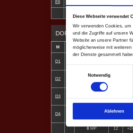
E8
15
Jana W. ♀
1
±
6
MP
19
+2
Diese Webseite verwendet 
Wir verwenden Cookies, um I
DOPPEL-MATCHES
und die Zugriffe auf unsere 
Website an unsere Partner fü
möglicherweise mit weiteren
M
#
Spieler
GP
C
der Dienste gesammelt habe
1
Marvin S.
D1
3
+8
4
Dominik H.
Einwilligungsauswahl
Notwendig
3
J. Luy
D2
3
+1
5
Timo H.
2
Samuel B.
D3
3
+6
7
Sarah F. ♀
6
Moritz W.
Ablehnen
D4
3
+9
8
Jana W. ♀
8
MP
12
+2