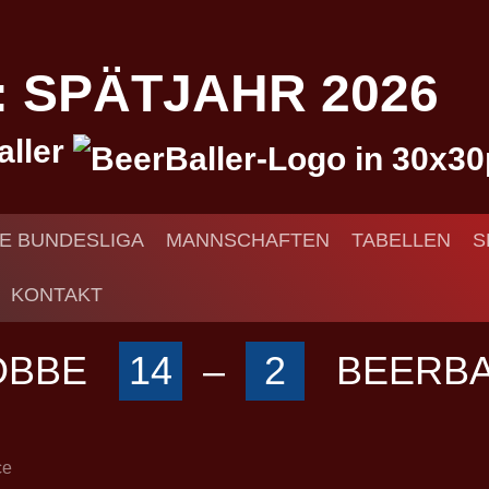
I: SPÄTJAHR 2026
aller
IE BUNDESLIGA
MANNSCHAFTEN
TABELLEN
S
KONTAKT
OBBE
14
–
2
BEERB
ce