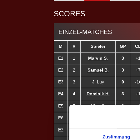
SCORES
EINZEL-MATCHES
M
#
Spieler
GP
C
E1
1
Marvin S.
3
+
E2
2
Samuel B.
3
+
E3
3
J. Luy
0
-1
E4
4
Dominik H.
3
+
E5
5
Nico S.
3
+
E6
7
Timo H.
3
+1
E7
9
Sarah F. ♀
3
+1
Zustimmung