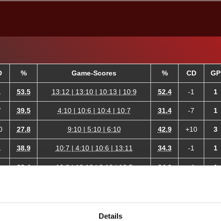
D
%
Game-Scores
%
CD
GP
1
53.5
13:12 | 13:10 | 10:13 | 10:9
52.4
-1
1
7
39.5
4:10 | 10:6 | 10:4 | 10:7
31.4
-7
1
0
27.8
9:10 | 5:10 | 6:10
42.9
+10
3
1
38.9
10:7 | 4:10 | 10:6 | 13:11
34.3
-1
1
4
39.4
10:9 | 13:12 | 8:10 | 10:5
34.0
-4
1
3
32.5
9:10 | 10:5 | 10:5 | 10:6
21.5
-13
1
0
29.1
10:7 | 10:7 | 10:6
20.2
-10
0
Details