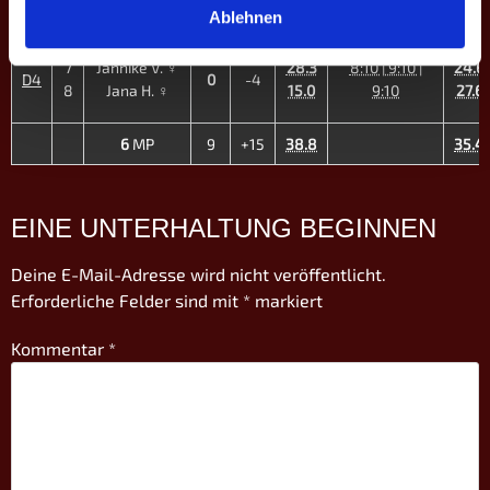
6
Philipp H.
49.0
35.3
10:9
Ablehnen
7
Jannike V. ♀
28.3
8:10 | 9:10 |
24.6
D4
0
-4
8
Jana H. ♀
15.0
9:10
27.6
6
MP
9
+15
38.8
35.4
EINE UNTERHALTUNG BEGINNEN
Deine E-Mail-Adresse wird nicht veröffentlicht.
Erforderliche Felder sind mit
*
markiert
Kommentar
*