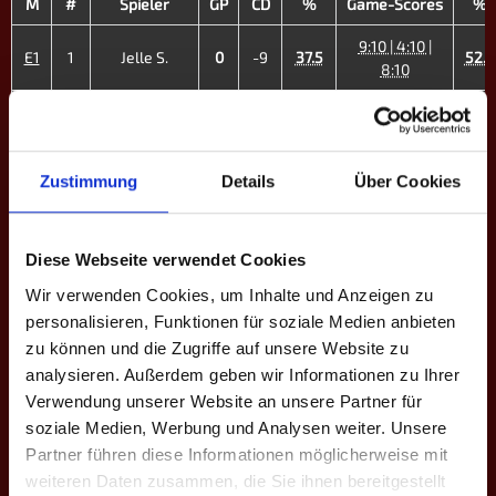
M
#
Spieler
GP
CD
%
Game-Scores
%
9:10 | 4:10 |
E1
1
Jelle S.
0
-9
37.5
52.6
8:10
10:9 | 7:10 |
E2
2
Lukas N.
1
-10
39.2
52.0
4:10 | 8:10
10:9 | 10:8 |
Zustimmung
Details
Über Cookies
E3
4
Malte Hauer
3
+5
44.8
35.2
10:8
10:9 | 10:7 |
E4
6
Hung Doan
3
+6
40.0
31.2
Diese Webseite verwendet Cookies
10:8
Wir verwenden Cookies, um Inhalte und Anzeigen zu
8:10 | 10:9 |
personalisieren, Funktionen für soziale Medien anbieten
E5
8
Nils O.
2
-1
40.7
9:10 | 10:6 |
40.5
zu können und die Zugriffe auf unsere Website zu
7:10
analysieren. Außerdem geben wir Informationen zu Ihrer
10:9 | 10:8 |
Verwendung unserer Website an unsere Partner für
E6
9
Philipp H.
3
+5
38.0
29.4
10:8
soziale Medien, Werbung und Analysen weiter. Unsere
Partner führen diese Informationen möglicherweise mit
9:10 | 7:10 |
weiteren Daten zusammen, die Sie ihnen bereitgestellt
E7
13
Jannike V. ♀
3
+7
38.8
10:4 | 16:14 |
32.6