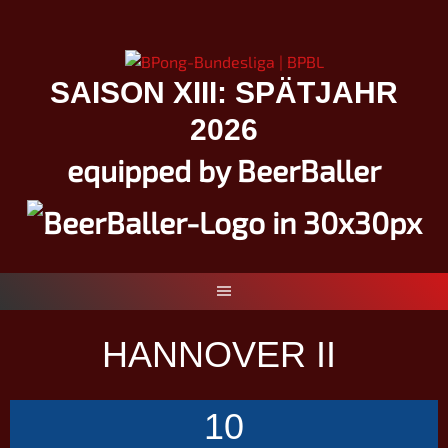
Springe
zum
Inhalt
SAISON XIII: SPÄTJAHR
2026
equipped by BeerBaller
HANNOVER II
10