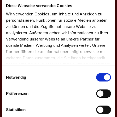
Diese Webseite verwendet Cookies
3:10 | 8:10 |
Jessica
E8
15
2
-7
–
10:8 | 10:9 |
–
+7
Wir verwenden Cookies, um Inhalte und Anzeigen zu
Motzer ♀
9:10
personalisieren, Funktionen für soziale Medien anbieten
zu können und die Zugriffe auf unsere Website zu
analysieren. Außerdem geben wir Informationen zu Ihrer
DOPPEL-MATCHES
Verwendung unserer Website an unsere Partner für
soziale Medien, Werbung und Analysen weiter. Unsere
M
#
Spieler
GP
CD
%
Game-Scores
%
CD
Partner führen diese Informationen möglicherweise mit
weiteren Daten zusammen, die Sie ihnen bereitgestellt
Jan Kaiser
1
Alexandra
12:13 | 8:10 |
haben oder die sie im Rahmen Ihrer Nutzung der Dienste
D1
1
-1
–
–
+1
7
Schweiss
10:6 | 7:10
gesammelt haben.
Einwilligungsauswahl
♀
Notwendig
Christian
6:10 | 10:6 |
3
S.
D2
3
-2
–
6:10 | 10:9 |
–
+2
Präferenzen
6
Tim
10:9
Stübler
Statistiken
Julian
4
Leicht
10:6 | 10:7 |