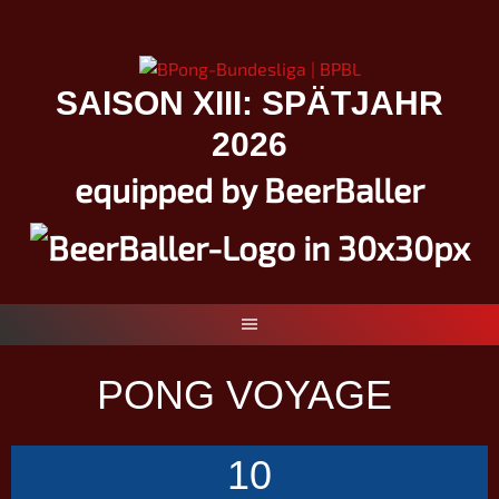
Springe
zum
Inhalt
SAISON XIII: SPÄTJAHR
2026
equipped by BeerBaller
PONG VOYAGE
10