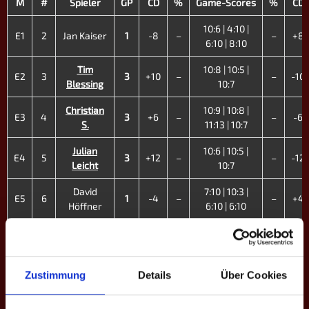
M
#
Spieler
GP
CD
%
Game-Scores
%
CD
10:6 | 4:10 |
E1
2
Jan Kaiser
1
-8
–
–
+8
6:10 | 8:10
Tim
10:8 | 10:5 |
E2
3
3
+10
–
–
-10
Blessing
10:7
Christian
10:9 | 10:8 |
E3
4
3
+6
–
–
-6
S.
11:13 | 10:7
Julian
10:6 | 10:5 |
E4
5
3
+12
–
–
-12
Leicht
10:7
David
7:10 | 10:3 |
E5
6
1
-4
–
–
+4
Höffner
6:10 | 6:10
Tim
6:10 | 6:10 |
E6
8
1
-6
–
–
+6
Stübler
10:6 | 8:10
Alexandra
Zustimmung
Details
Über Cookies
10:8 | 10:9 |
E7
14
Schweiss
3
+4
–
–
-4
10:9
♀