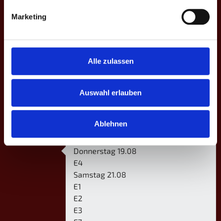
D3
3
+12
–
–
-12
5
David
17:19 | 10:5
Marketing
Höffner
Tim
2
Blessing
10:8 | 10:9 |
D4
3
-4
–
–
+4
8
Jessica
3:10 | 13:12
Alle zulassen
Motzer ♀
Auswahl erlauben
EIN KOMMENTAR
Ablehnen
Lukas Noß
Antworten
Donnerstag 19.08
E4
Samstag 21.08
E1
E2
E3